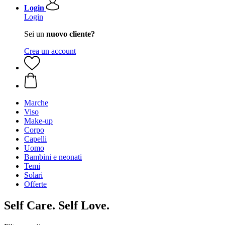
Login
Login
Sei un
nuovo cliente?
Crea un account
Marche
Viso
Make-up
Corpo
Capelli
Uomo
Bambini e neonati
Temi
Solari
Offerte
Self Care. Self Love.