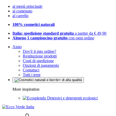
al menù principale
al contenuto
al carrello
100% cosmetici naturali
Italia: spedizione standard gratuita
a partire da € 49,90
Almeno 1 campioncino gratuito
con ogni ordine
Aiuto
Dov'è il mio ordine?
Restituzione prodotti
Costi di spedizione
Opzioni di pagamento
Contattaci
Tutti i temi
More inspiration
Detersivi e detergenti ecologici