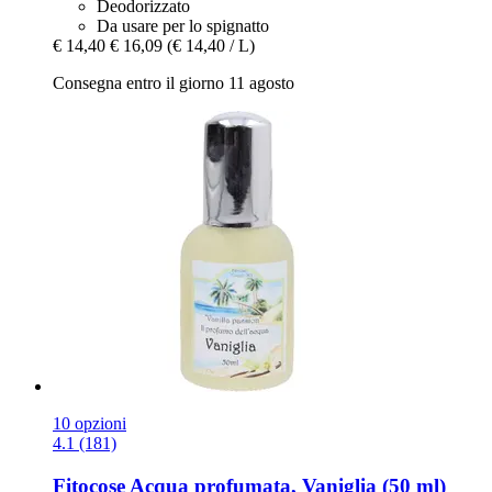
Deodorizzato
Da usare per lo spignatto
€ 14,40
€ 16,09
(€ 14,40 / L)
Consegna entro il giorno 11 agosto
10 opzioni
4.1 (181)
Fitocose
Acqua profumata, Vaniglia (50 ml)