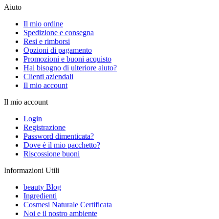
Aiuto
Il mio ordine
Spedizione e consegna
Resi e rimborsi
Opzioni di pagamento
Promozioni e buoni acquisto
Hai bisogno di ulteriore aiuto?
Clienti aziendali
Il mio account
Il mio account
Login
Registrazione
Password dimenticata?
Dove è il mio pacchetto?
Riscossione buoni
Informazioni Utili
beauty Blog
Ingredienti
Cosmesi Naturale Certificata
Noi e il nostro ambiente