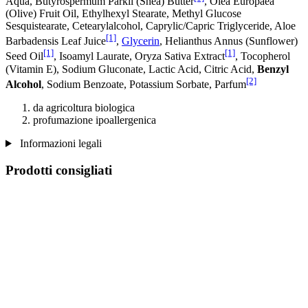
Aqua, Butyrospermum Parkii (Shea) Butter
, Olea Europaea
(Olive) Fruit Oil, Ethylhexyl Stearate, Methyl Glucose
Sesquistearate, Cetearylalcohol, Caprylic/Capric Triglyceride, Aloe
[1]
Barbadensis Leaf Juice
,
Glycerin
, Helianthus Annus (Sunflower)
[1]
[1]
Seed Oil
, Isoamyl Laurate, Oryza Sativa Extract
, Tocopherol
(Vitamin E), Sodium Gluconate, Lactic Acid, Citric Acid,
Benzyl
[2]
Alcohol
, Sodium Benzoate, Potassium Sorbate, Parfum
da agricoltura biologica
profumazione ipoallergenica
Informazioni legali
Prodotti consigliati