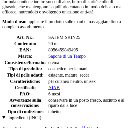
formula contiene inoltre succo di aloe, burro di karité e olio di
girasole, che mantengono l'equilibrio cutaneo in modo delicato ma
efficace, nutrendolo e svolgendo un'azione anti-età.
Modo d'uso:
applicare il prodotto sulle mani e massaggiare fino a
completo assorbimento.
Art.-Nr.:
SATEM-SKIN25
Contenuto:
50 ml
EAN:
8056459849495
Marca:
Sapone di un Tempo
Consistenza/formato:
crema
Tipo di prodotto:
cosmetico per le mani
Tipi di pelle adatti:
esigente, matura, secca
Caratteristiche:
pH cutaneo neutro, unisex
Certificati:
AIAB
PAO:
6 mesi
Avvertenze sulla
conservare in un posto fresco, asciutto e al
conservazione:
riparo dalla luce
Tipo di confezione:
tubetto
Ingredienti (INCI)
[1]