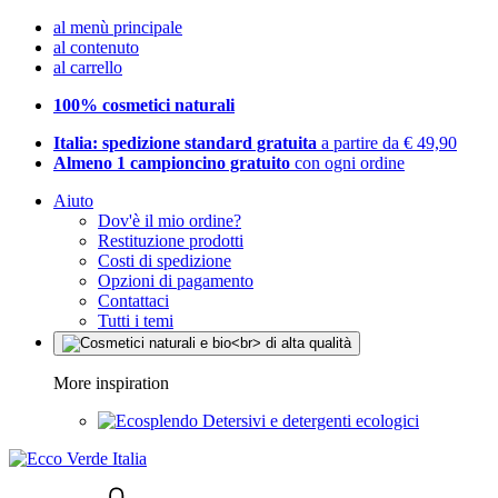
al menù principale
al contenuto
al carrello
100% cosmetici naturali
Italia: spedizione standard gratuita
a partire da € 49,90
Almeno 1 campioncino gratuito
con ogni ordine
Aiuto
Dov'è il mio ordine?
Restituzione prodotti
Costi di spedizione
Opzioni di pagamento
Contattaci
Tutti i temi
More inspiration
Detersivi e detergenti ecologici