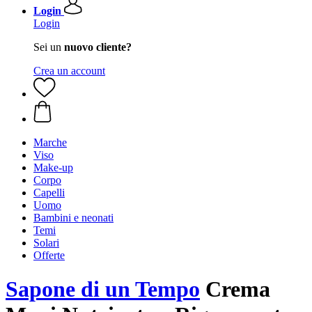
Login
Login
Sei un
nuovo cliente?
Crea un account
Marche
Viso
Make-up
Corpo
Capelli
Uomo
Bambini e neonati
Temi
Solari
Offerte
Sapone di un Tempo
Crema