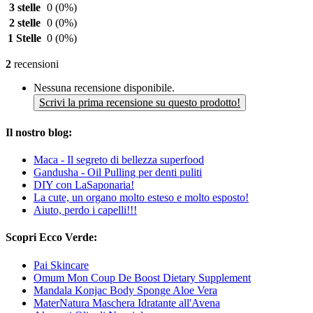
3 stelle
0
(0%)
2 stelle
0
(0%)
1 Stelle
0
(0%)
2
recensioni
Nessuna recensione disponibile.
Scrivi la prima recensione su questo prodotto!
Il nostro blog:
Maca - Il segreto di bellezza superfood
Gandusha - Oil Pulling per denti puliti
DIY con LaSaponaria!
La cute, un organo molto esteso e molto esposto!
Aiuto, perdo i capelli!!!
Scopri Ecco Verde:
Pai Skincare
Omum Mon Coup De Boost Dietary Supplement
Mandala Konjac Body Sponge Aloe Vera
MaterNatura Maschera Idratante all'Avena