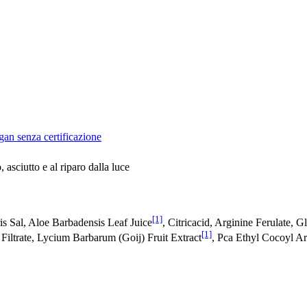
gan senza certificazione
 asciutto e al riparo dalla luce
[1]
s Sal, Aloe Barbadensis Leaf Juice
, Citricacid, Arginine Ferulate,
[1]
iltrate, Lycium Barbarum (Goij) Fruit Extract
, Pca Ethyl Cocoyl Ar