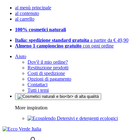
al menù principale
al contenuto
al carrello
100% cosmetici naturali
Italia: spedizione standard gratuita
a partire da € 49,90
Almeno 1 campioncino gratuito
con ogni ordine
Aiuto
Dov'è il mio ordine?
Restituzione prodotti
Costi di spedizione
Opzioni di pagamento
Contattaci
Tutti i temi
More inspiration
Detersivi e detergenti ecologici