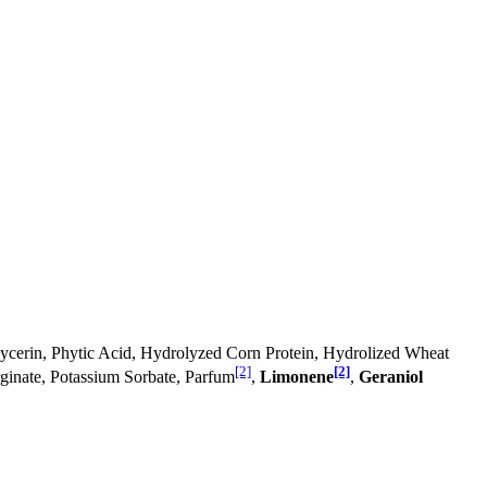
 Glycerin, Phytic Acid, Hydrolyzed Corn Protein, Hydrolized Wheat
[2]
[2]
ginate, Potassium Sorbate, Parfum
,
Limonene
,
Geraniol