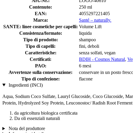
Art.-Nr.:
LOGO-40610
Contenuto:
250 ml
EAN:
4055297221405
Marca:
Santé – naturally.
SANTE: linee cosmetiche per capelli:
Volume Lift
Consistenza/formato:
liquida
Tipo di prodotto:
shampoo
Tipo di capelli:
fini, deboli
Caratteristiche:
senza solfati, vegan
Certificati:
BDIH - Cosmos Natural
,
Ve
PAO:
6 mesi
Avvertenze sulla conservazione:
conservare in un posto fresco,
Tipo di confezione:
flacone
Ingredienti (INCI)
Aqua, Sodium Coco­ Sulfate, Lauryl Glucoside, Coco Glucoside, Mari
Protein, Hydrolyzed Soy Protein, Leuconostoc/ Radish Root Ferment F
da agricoltura biologica certificata
Da oli essenziali naturali
Nota del produttore