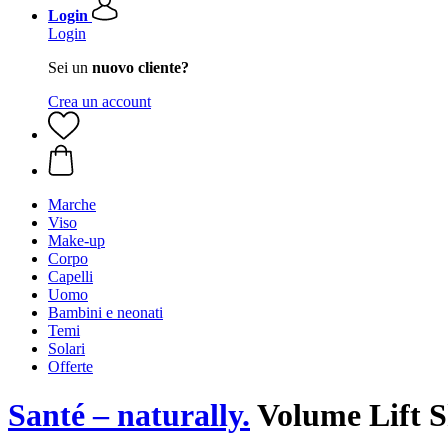
Login
Login
Sei un
nuovo cliente?
Crea un account
Marche
Viso
Make-up
Corpo
Capelli
Uomo
Bambini e neonati
Temi
Solari
Offerte
Santé – naturally.
Volume Lift 