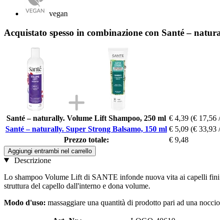
vegan
Acquistato spesso in combinazione con Santé – natur
Santé – naturally. Volume Lift Shampoo, 250 ml
€ 4,39
(€ 17,56 
Santé – naturally. Super Strong Balsamo, 150 ml
€ 5,09
(€ 33,93 
Prezzo totale:
€ 9,48
Aggiungi entrambi nel carrello
Descrizione
Lo shampoo Volume Lift di SANTE infonde nuova vita ai capelli fini e f
struttura del capello dall'interno e dona volume.
Modo d'uso:
massaggiare una quantità di prodotto pari ad una nocciol