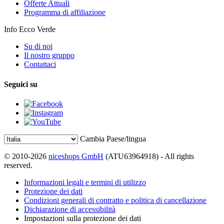
Offerte Attuali
Programma di affiliazione
Info Ecco Verde
Su di noi
Il nostro gruppo
Contattaci
Seguici su
Cambia Paese/lingua
© 2010-2026
niceshops GmbH
(ATU63964918) - All rights
reserved.
Informazioni legali e termini di utilizzo
Protezione dei dati
Condizioni generali di contratto e politica di cancellazione
Dichiarazione di accessibilità
Impostazioni sulla protezione dei dati