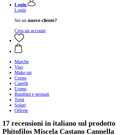
Login
Login
Sei un
nuovo cliente?
Crea un account
Marche
Viso
Make-up
Corpo
Capelli
Uomo
Bambini e neonati
Temi
Solari
Offerte
17 recensioni in italiano sul prodotto
Phitofilos Miscela Castano Cannella