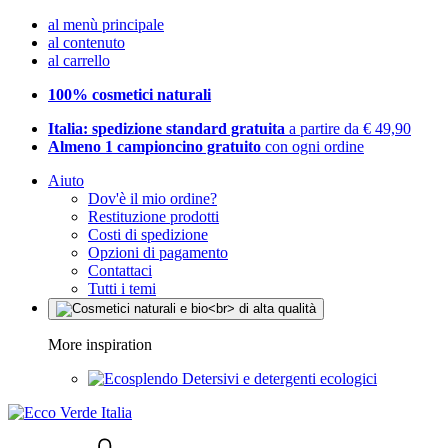
al menù principale
al contenuto
al carrello
100% cosmetici naturali
Italia: spedizione standard gratuita
a partire da € 49,90
Almeno 1 campioncino gratuito
con ogni ordine
Aiuto
Dov'è il mio ordine?
Restituzione prodotti
Costi di spedizione
Opzioni di pagamento
Contattaci
Tutti i temi
More inspiration
Detersivi e detergenti ecologici