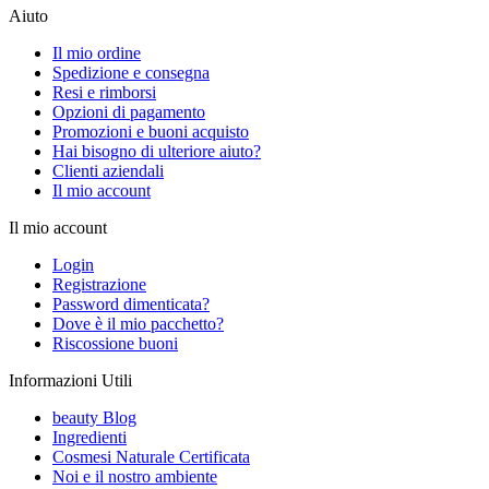
Aiuto
Il mio ordine
Spedizione e consegna
Resi e rimborsi
Opzioni di pagamento
Promozioni e buoni acquisto
Hai bisogno di ulteriore aiuto?
Clienti aziendali
Il mio account
Il mio account
Login
Registrazione
Password dimenticata?
Dove è il mio pacchetto?
Riscossione buoni
Informazioni Utili
beauty Blog
Ingredienti
Cosmesi Naturale Certificata
Noi e il nostro ambiente