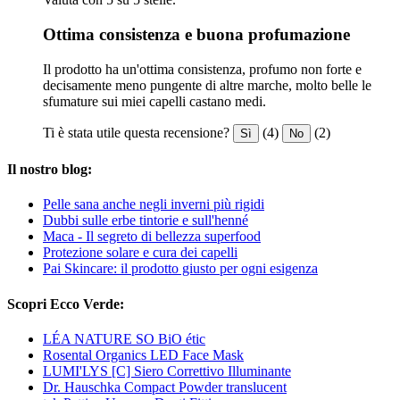
Ottima consistenza e buona profumazione
Il prodotto ha un'ottima consistenza, profumo non forte e
decisamente meno pungente di altre marche, molto belle le
sfumature sui miei capelli castano medi.
Ti è stata utile questa recensione?
(4)
(2)
Sì
No
Il nostro blog:
Pelle sana anche negli inverni più rigidi
Dubbi sulle erbe tintorie e sull'henné
Maca - Il segreto di bellezza superfood
Protezione solare e cura dei capelli
Pai Skincare: il prodotto giusto per ogni esigenza
Scopri Ecco Verde:
LÉA NATURE SO BiO étic
Rosental Organics LED Face Mask
LUMI'LYS [C] Siero Correttivo Illuminante
Dr. Hauschka Compact Powder translucent