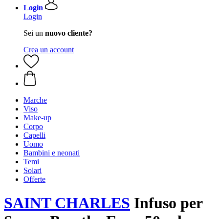
Login
Login
Sei un
nuovo cliente?
Crea un account
Marche
Viso
Make-up
Corpo
Capelli
Uomo
Bambini e neonati
Temi
Solari
Offerte
SAINT CHARLES
Infuso per