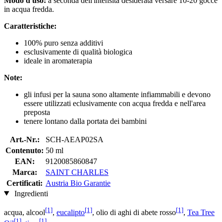
Modo d'uso:
a seconda dell'intensità desiderata versare 10-20 gocce
in acqua fredda.
Caratteristiche:
100% puro senza additivi
esclusivamente di qualità biologica
ideale in aromaterapia
Note:
gli infusi per la sauna sono altamente infiammabili e devono
essere utilizzati eclusivamente con acqua fredda e nell'area
preposta
tenere lontano dalla portata dei bambini
Art.-Nr.:
SCH-AEAP02SA
Contenuto:
50 ml
EAN:
9120085860847
Marca:
SAINT CHARLES
Certificati:
Austria Bio Garantie
Ingredienti
[1]
[1]
[1]
acqua, alcool
,
eucalipto
, olio di aghi di abete rosso
,
Tea Tree
[1]
[1]