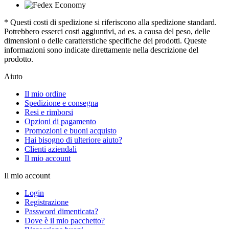
* Questi costi di spedizione si riferiscono alla spedizione standard.
Potrebbero esserci costi aggiuntivi, ad es. a causa del peso, delle
dimensioni o delle caratterstiche specifiche dei prodotti. Queste
informazioni sono indicate direttamente nella descrizione del
prodotto.
Aiuto
Il mio ordine
Spedizione e consegna
Resi e rimborsi
Opzioni di pagamento
Promozioni e buoni acquisto
Hai bisogno di ulteriore aiuto?
Clienti aziendali
Il mio account
Il mio account
Login
Registrazione
Password dimenticata?
Dove è il mio pacchetto?