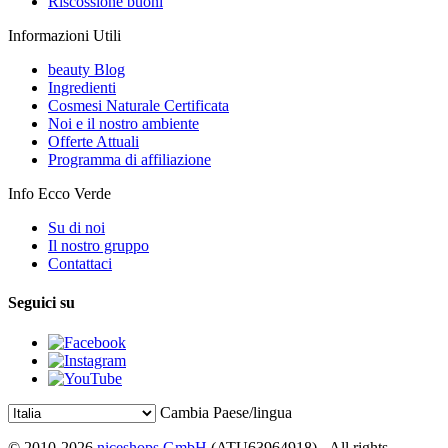
Riscossione buoni
Informazioni Utili
beauty Blog
Ingredienti
Cosmesi Naturale Certificata
Noi e il nostro ambiente
Offerte Attuali
Programma di affiliazione
Info Ecco Verde
Su di noi
Il nostro gruppo
Contattaci
Seguici su
Cambia Paese/lingua
© 2010-2026
niceshops GmbH
(ATU63964918) - All rights