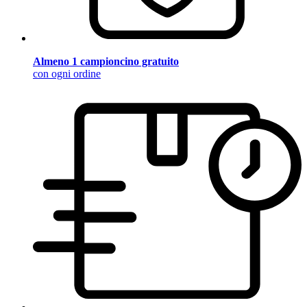
Almeno 1 campioncino gratuito
con ogni ordine