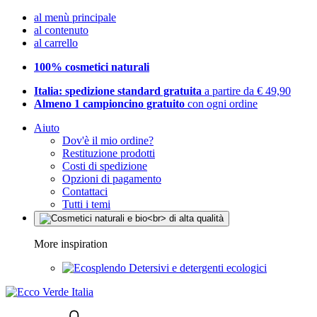
al menù principale
al contenuto
al carrello
100% cosmetici naturali
Italia: spedizione standard gratuita
a partire da € 49,90
Almeno 1 campioncino gratuito
con ogni ordine
Aiuto
Dov'è il mio ordine?
Restituzione prodotti
Costi di spedizione
Opzioni di pagamento
Contattaci
Tutti i temi
More inspiration
Detersivi e detergenti ecologici