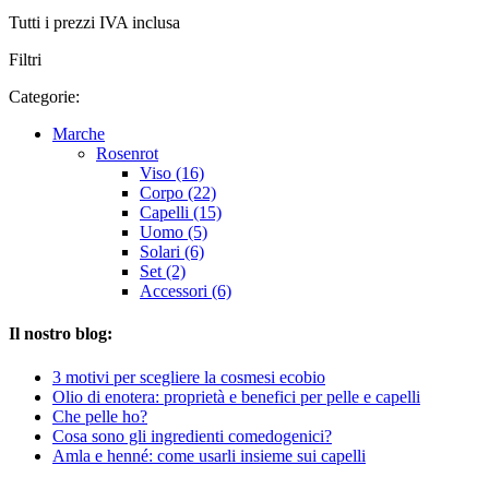
Tutti i prezzi IVA inclusa
Filtri
Categorie:
Marche
Rosenrot
Viso (16)
Corpo (22)
Capelli (15)
Uomo (5)
Solari (6)
Set (2)
Accessori (6)
Il nostro blog:
3 motivi per scegliere la cosmesi ecobio
Olio di enotera: proprietà e benefici per pelle e capelli
Che pelle ho?
Cosa sono gli ingredienti comedogenici?
Amla e henné: come usarli insieme sui capelli