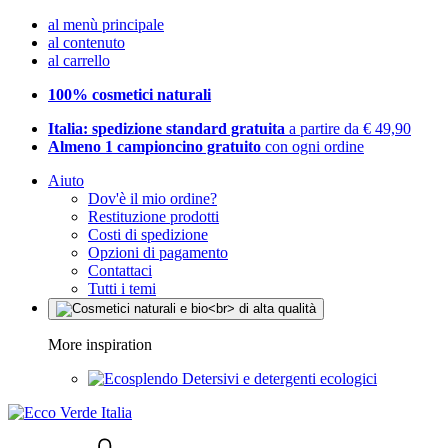
al menù principale
al contenuto
al carrello
100% cosmetici naturali
Italia: spedizione standard gratuita
a partire da € 49,90
Almeno 1 campioncino gratuito
con ogni ordine
Aiuto
Dov'è il mio ordine?
Restituzione prodotti
Costi di spedizione
Opzioni di pagamento
Contattaci
Tutti i temi
More inspiration
Detersivi e detergenti ecologici