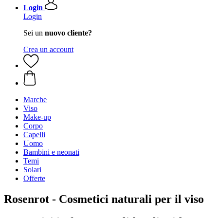
Login
Login
Sei un
nuovo cliente?
Crea un account
Marche
Viso
Make-up
Corpo
Capelli
Uomo
Bambini e neonati
Temi
Solari
Offerte
Rosenrot - Cosmetici naturali per il viso