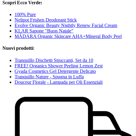
Scopri Ecco Verde:
100% Pure
Nelipot Frishen Deodorant Stick
Evolve Organic Beauty Nightly Renew Facial Cream
KLAR Sapone "Buon Natale"
MÁDARA Organic Skincare AHA+Mineral Body Peel
Nuovi prodotti:
Tranquillo Dischetti Struccanti, Set da 10
FREE! Organics Shower Peeling Lemon Zest
Gyada Cosmetics Gel Detergente Delicato
Tranquillo Nature - Spugna in Luffa
Douceur Florale - Lampada per Oli Essenziali