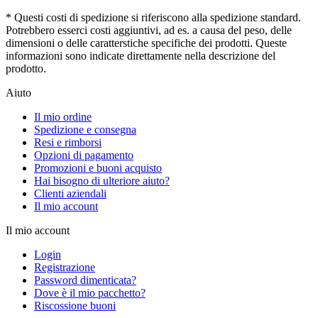
* Questi costi di spedizione si riferiscono alla spedizione standard.
Potrebbero esserci costi aggiuntivi, ad es. a causa del peso, delle
dimensioni o delle caratterstiche specifiche dei prodotti. Queste
informazioni sono indicate direttamente nella descrizione del
prodotto.
Aiuto
Il mio ordine
Spedizione e consegna
Resi e rimborsi
Opzioni di pagamento
Promozioni e buoni acquisto
Hai bisogno di ulteriore aiuto?
Clienti aziendali
Il mio account
Il mio account
Login
Registrazione
Password dimenticata?
Dove è il mio pacchetto?
Riscossione buoni