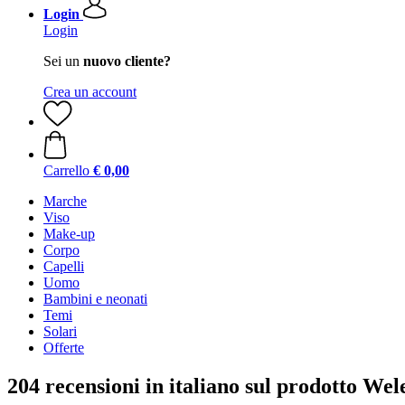
Login
Login
Sei un
nuovo cliente?
Crea un account
Carrello
€ 0,00
Marche
Viso
Make-up
Corpo
Capelli
Uomo
Bambini e neonati
Temi
Solari
Offerte
204 recensioni in italiano sul prodotto We