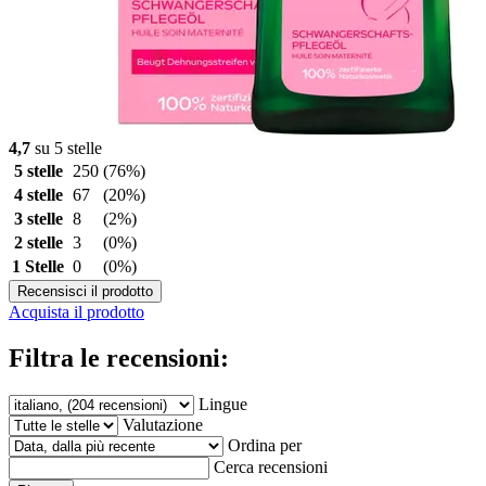
4,7
su 5 stelle
5 stelle
250
(76%)
4 stelle
67
(20%)
3 stelle
8
(2%)
2 stelle
3
(0%)
1 Stelle
0
(0%)
Recensisci il prodotto
Acquista il prodotto
Filtra le recensioni:
Lingue
Valutazione
Ordina per
Cerca recensioni