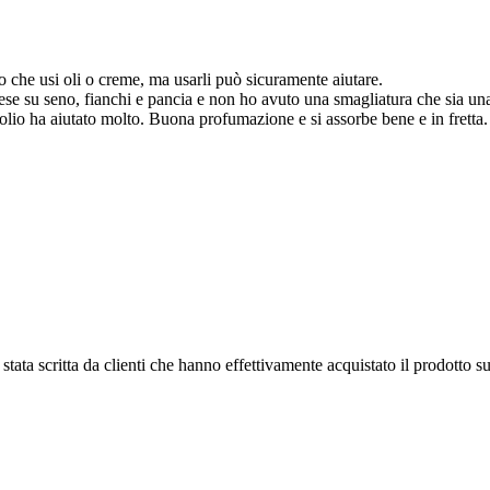
 che usi oli o creme, ma usarli può sicuramente aiutare.
o mese su seno, fianchi e pancia e non ho avuto una smagliatura che si
 olio ha aiutato molto. Buona profumazione e si assorbe bene e in fretta
tata scritta da clienti che hanno effettivamente acquistato il prodotto su