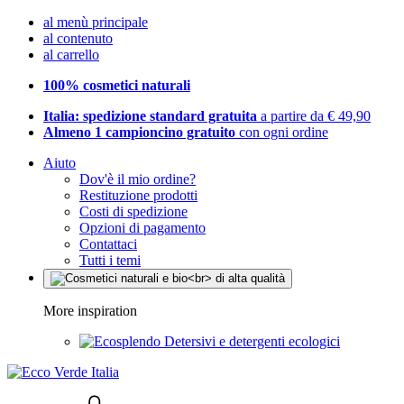
al menù principale
al contenuto
al carrello
100% cosmetici naturali
Italia: spedizione standard gratuita
a partire da € 49,90
Almeno 1 campioncino gratuito
con ogni ordine
Aiuto
Dov'è il mio ordine?
Restituzione prodotti
Costi di spedizione
Opzioni di pagamento
Contattaci
Tutti i temi
More inspiration
Detersivi e detergenti ecologici