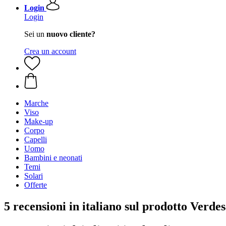
Login
Login
Sei un
nuovo cliente?
Crea un account
Marche
Viso
Make-up
Corpo
Capelli
Uomo
Bambini e neonati
Temi
Solari
Offerte
5 recensioni in italiano sul prodotto Verd