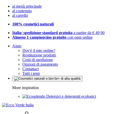
al menù principale
al contenuto
al carrello
100% cosmetici naturali
Italia: spedizione standard gratuita
a partire da € 49,90
Almeno 1 campioncino gratuito
con ogni ordine
Aiuto
Dov'è il mio ordine?
Restituzione prodotti
Costi di spedizione
Opzioni di pagamento
Contattaci
Tutti i temi
More inspiration
Detersivi e detergenti ecologici