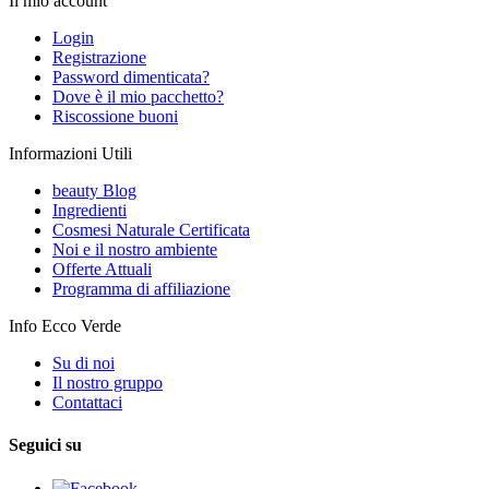
Il mio account
Login
Registrazione
Password dimenticata?
Dove è il mio pacchetto?
Riscossione buoni
Informazioni Utili
beauty Blog
Ingredienti
Cosmesi Naturale Certificata
Noi e il nostro ambiente
Offerte Attuali
Programma di affiliazione
Info Ecco Verde
Su di noi
Il nostro gruppo
Contattaci
Seguici su