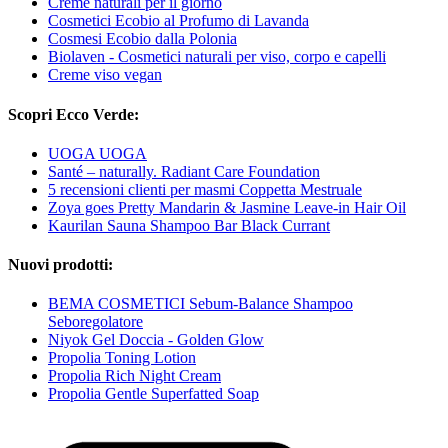
Creme naturali per il giorno
Cosmetici Ecobio al Profumo di Lavanda
Cosmesi Ecobio dalla Polonia
Biolaven - Cosmetici naturali per viso, corpo e capelli
Creme viso vegan
Scopri Ecco Verde:
UOGA UOGA
Santé – naturally. Radiant Care Foundation
5 recensioni clienti per masmi Coppetta Mestruale
Zoya goes Pretty Mandarin & Jasmine Leave-in Hair Oil
Kaurilan Sauna Shampoo Bar Black Currant
Nuovi prodotti:
BEMA COSMETICI Sebum-Balance Shampoo
Seboregolatore
Niyok Gel Doccia - Golden Glow
Propolia Toning Lotion
Propolia Rich Night Cream
Propolia Gentle Superfatted Soap