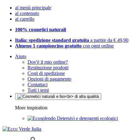
al menù principale
al contenuto
al carrello
100% cosmetici naturali
Italia: spedizione standard gratuita
a partire da € 49,90
Almeno 1 campioncino gratuito
con ogni ordine
Aiuto
Dov'è il mio ordine?
Restituzione prodotti
Costi di spedizione
Opzioni di pagamento
Contattaci
Tutti i temi
More inspiration
Detersivi e detergenti ecologici