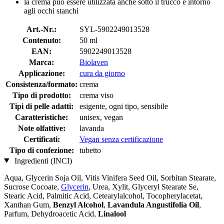
la crema può essere utilizzata anche sotto il trucco e intorno
agli occhi stanchi
Art.-Nr.:
SYL-5902249013528
Contenuto:
50 ml
EAN:
5902249013528
Marca:
Biolaven
Applicazione:
cura da giorno
Consistenza/formato:
crema
Tipo di prodotto:
crema viso
Tipi di pelle adatti:
esigente, ogni tipo, sensibile
Caratteristiche:
unisex, vegan
Note olfattive:
lavanda
Certificati:
Vegan senza certificazione
Tipo di confezione:
tubetto
Ingredienti (INCI)
Aqua, Glycerin Soja Oil, Vitis Vinifera Seed Oil, Sorbitan Stearate,
Sucrose Cocoate,
Glycerin
, Urea, Xylit, Glyceryl Stearate Se,
Stearic Acid, Palmitic Acid, Cetearylalcohol, Tocopherylacetat,
Xanthan Gum,
Benzyl Alcohol
,
Lavandula Angustifolia Oil
,
Parfum, Dehydroacetic Acid,
Linalool