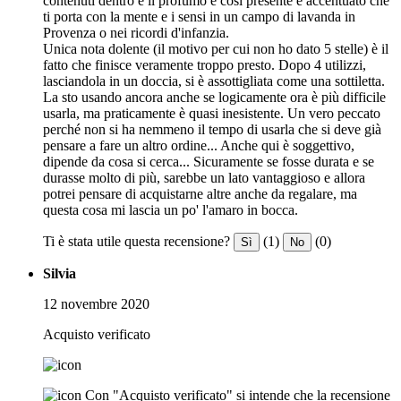
contenuti dentro e il profumo è così presente e accentuato che
ti porta con la mente e i sensi in un campo di lavanda in
Provenza o nei ricordi d'infanzia.
Unica nota dolente (il motivo per cui non ho dato 5 stelle) è il
fatto che finisce veramente troppo presto. Dopo 4 utilizzi,
lasciandola in un doccia, si è assottigliata come una sottiletta.
La sto usando ancora anche se logicamente ora è più difficile
usarla, ma praticamente è quasi inesistente. Un vero peccato
perché non si ha nemmeno il tempo di usarla che si deve già
pensare a fare un altro ordine... Anche qui è soggettivo,
dipende da cosa si cerca... Sicuramente se fosse durata e se
durasse molto di più, sarebbe un lato vantaggioso e allora
potrei pensare di acquistarne altre anche da regalare, ma
questa cosa mi lascia un po' l'amaro in bocca.
Ti è stata utile questa recensione?
(1)
(0)
Sì
No
Silvia
12 novembre 2020
Acquisto verificato
Con "Acquisto verificato" si intende che la recensione