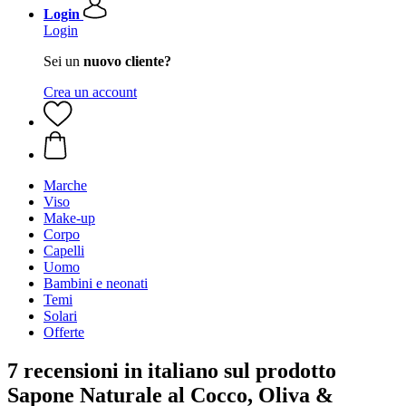
Login
Login
Sei un
nuovo cliente?
Crea un account
Marche
Viso
Make-up
Corpo
Capelli
Uomo
Bambini e neonati
Temi
Solari
Offerte
7 recensioni in italiano sul prodotto
Sapone Naturale al Cocco, Oliva &