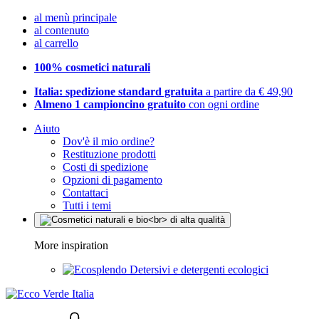
al menù principale
al contenuto
al carrello
100% cosmetici naturali
Italia: spedizione standard gratuita
a partire da € 49,90
Almeno 1 campioncino gratuito
con ogni ordine
Aiuto
Dov'è il mio ordine?
Restituzione prodotti
Costi di spedizione
Opzioni di pagamento
Contattaci
Tutti i temi
More inspiration
Detersivi e detergenti ecologici