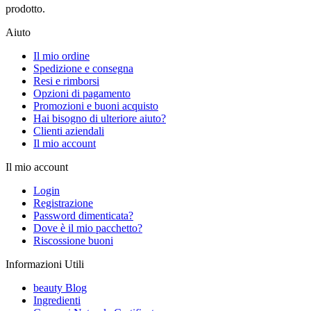
prodotto.
Aiuto
Il mio ordine
Spedizione e consegna
Resi e rimborsi
Opzioni di pagamento
Promozioni e buoni acquisto
Hai bisogno di ulteriore aiuto?
Clienti aziendali
Il mio account
Il mio account
Login
Registrazione
Password dimenticata?
Dove è il mio pacchetto?
Riscossione buoni
Informazioni Utili
beauty Blog
Ingredienti