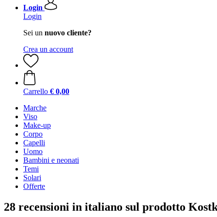
Login
Login
Sei un
nuovo cliente?
Crea un account
Carrello
€ 0,00
Marche
Viso
Make-up
Corpo
Capelli
Uomo
Bambini e neonati
Temi
Solari
Offerte
28 recensioni in italiano sul prodotto Ko