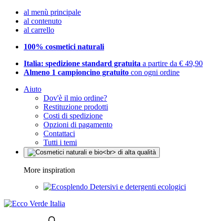
al menù principale
al contenuto
al carrello
100% cosmetici naturali
Italia: spedizione standard gratuita
a partire da € 49,90
Almeno 1 campioncino gratuito
con ogni ordine
Aiuto
Dov'è il mio ordine?
Restituzione prodotti
Costi di spedizione
Opzioni di pagamento
Contattaci
Tutti i temi
More inspiration
Detersivi e detergenti ecologici