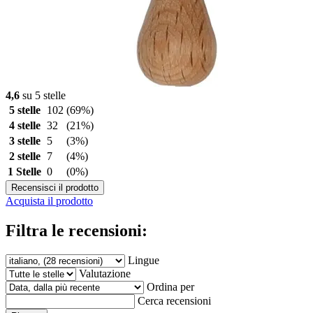
4,6
su 5 stelle
5 stelle
102
(69%)
4 stelle
32
(21%)
3 stelle
5
(3%)
2 stelle
7
(4%)
1 Stelle
0
(0%)
Recensisci il prodotto
Acquista il prodotto
Filtra le recensioni:
Lingue
Valutazione
Ordina per
Cerca recensioni