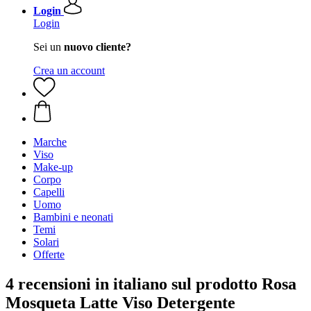
Login
Login
Sei un
nuovo cliente?
Crea un account
Marche
Viso
Make-up
Corpo
Capelli
Uomo
Bambini e neonati
Temi
Solari
Offerte
4 recensioni in italiano sul prodotto Rosa
Mosqueta Latte Viso Detergente