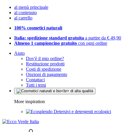
al menù principale
al contenuto
al carrello
100% cosmetici naturali
Italia: spedizione standard gratuita
a partire da € 49,90
Almeno 1 campioncino gratuito
con ogni ordine
Aiuto
Dov'è il mio ordine?
Restituzione prodotti
Costi di spedizione
Opzioni di pagamento
Contattaci
Tutti i temi
More inspiration
Detersivi e detergenti ecologici