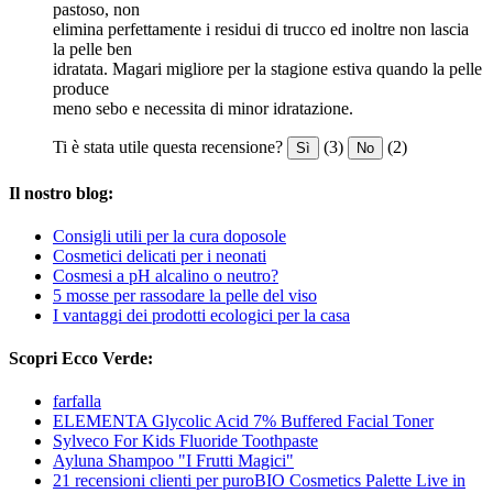
pastoso, non
elimina perfettamente i residui di trucco ed inoltre non lascia
la pelle ben
idratata. Magari migliore per la stagione estiva quando la pelle
produce
meno sebo e necessita di minor idratazione.
Ti è stata utile questa recensione?
(3)
(2)
Sì
No
Il nostro blog:
Consigli utili per la cura doposole
Cosmetici delicati per i neonati
Cosmesi a pH alcalino o neutro?
5 mosse per rassodare la pelle del viso
I vantaggi dei prodotti ecologici per la casa
Scopri Ecco Verde:
farfalla
ELEMENTA Glycolic Acid 7% Buffered Facial Toner
Sylveco For Kids Fluoride Toothpaste
Ayluna Shampoo "I Frutti Magici"
21 recensioni clienti per puroBIO Cosmetics Palette Live in