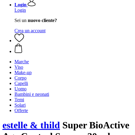
Login
Login
Sei un
nuovo cliente?
Crea un account
Marche
Viso
Make-up
Corpo
Capelli
Uomo
Bambini e neonati
Temi
Solari
Offerte
estelle & thild
Super BioActive