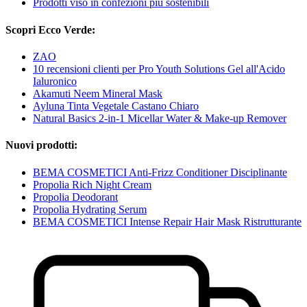
Prodotti viso in confezioni più sostenibili
Scopri Ecco Verde:
ZAO
10 recensioni clienti per Pro Youth Solutions Gel all'Acido
Ialuronico
Akamuti Neem Mineral Mask
Ayluna Tinta Vegetale Castano Chiaro
Natural Basics 2-in-1 Micellar Water & Make-up Remover
Nuovi prodotti:
BEMA COSMETICI Anti-Frizz Conditioner Disciplinante
Propolia Rich Night Cream
Propolia Deodorant
Propolia Hydrating Serum
BEMA COSMETICI Intense Repair Hair Mask Ristrutturante