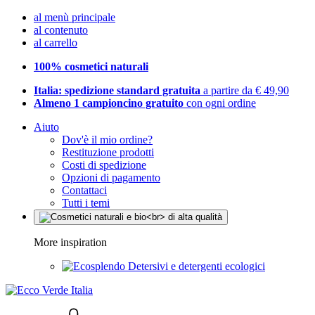
al menù principale
al contenuto
al carrello
100% cosmetici naturali
Italia: spedizione standard gratuita
a partire da € 49,90
Almeno 1 campioncino gratuito
con ogni ordine
Aiuto
Dov'è il mio ordine?
Restituzione prodotti
Costi di spedizione
Opzioni di pagamento
Contattaci
Tutti i temi
More inspiration
Detersivi e detergenti ecologici