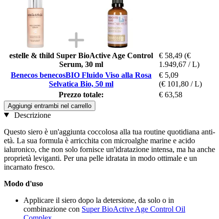
estelle & thild Super BioActive Age Control
€ 58,49
(€
Serum, 30 ml
1.949,67 / L)
Benecos benecosBIO Fluido Viso alla Rosa
€ 5,09
Selvatica Bio, 50 ml
(€ 101,80 / L)
Prezzo totale:
€ 63,58
Aggiungi entrambi nel carrello
Descrizione
Questo siero è un'aggiunta coccolosa alla tua routine quotidiana anti-
età. La sua formula è arricchita con microalghe marine e acido
ialuronico, che non solo fornisce un'idratazione intensa, ma ha anche
proprietà leviganti. Per una pelle idratata in modo ottimale e un
incarnato fresco.
Modo d'uso
Applicare il siero dopo la detersione, da solo o in
combinazione con
Super BioActive Age Control Oil
Complex
.