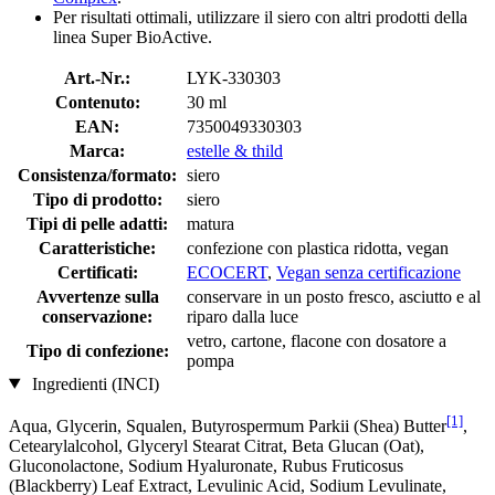
Per risultati ottimali, utilizzare il siero con altri prodotti della
linea Super BioActive.
Art.-Nr.:
LYK-330303
Contenuto:
30 ml
EAN:
7350049330303
Marca:
estelle & thild
Consistenza/formato:
siero
Tipo di prodotto:
siero
Tipi di pelle adatti:
matura
Caratteristiche:
confezione con plastica ridotta, vegan
Certificati:
ECOCERT
,
Vegan senza certificazione
Avvertenze sulla
conservare in un posto fresco, asciutto e al
conservazione:
riparo dalla luce
vetro, cartone, flacone con dosatore a
Tipo di confezione:
pompa
Ingredienti (INCI)
[1]
Aqua, Glycerin, Squalen, Butyrospermum Parkii (Shea) Butter
,
Cetearylalcohol, Glyceryl Stearat Citrat, Beta Glucan (Oat),
Gluconolactone, Sodium Hyaluronate, Rubus Fruticosus
(Blackberry) Leaf Extract, Levulinic Acid, Sodium Levulinate,