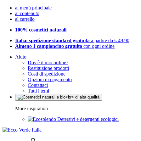
al menù principale
al contenuto
al carrello
100% cosmetici naturali
Italia: spedizione standard gratuita
a partire da € 49,90
Almeno 1 campioncino gratuito
con ogni ordine
Aiuto
Dov'è il mio ordine?
Restituzione prodotti
Costi di spedizione
Opzioni di pagamento
Contattaci
Tutti i temi
More inspiration
Detersivi e detergenti ecologici