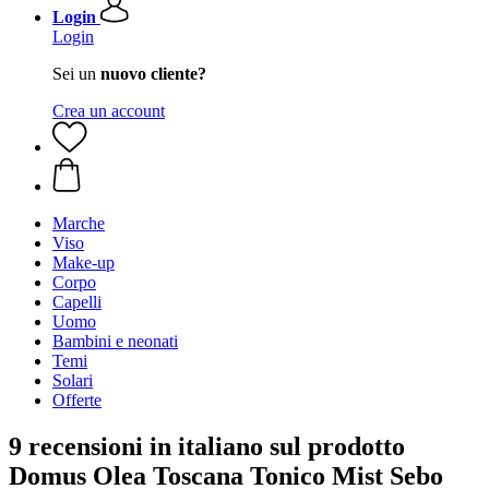
Login
Login
Sei un
nuovo cliente?
Crea un account
Marche
Viso
Make-up
Corpo
Capelli
Uomo
Bambini e neonati
Temi
Solari
Offerte
9 recensioni in italiano sul prodotto
Domus Olea Toscana Tonico Mist Sebo