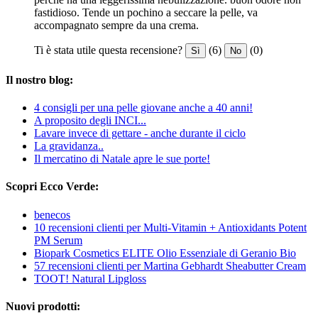
fastidioso. Tende un pochino a seccare la pelle, va
accompagnato sempre da una crema.
Ti è stata utile questa recensione?
(6)
(0)
Sì
No
Il nostro blog:
4 consigli per una pelle giovane anche a 40 anni!
A proposito degli INCI...
Lavare invece di gettare - anche durante il ciclo
La gravidanza..
Il mercatino di Natale apre le sue porte!
Scopri Ecco Verde:
benecos
10 recensioni clienti per Multi-Vitamin + Antioxidants Potent
PM Serum
Biopark Cosmetics ELITE Olio Essenziale di Geranio Bio
57 recensioni clienti per Martina Gebhardt Sheabutter Cream
TOOT! Natural Lipgloss
Nuovi prodotti: