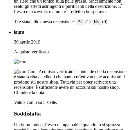
un siero che un tonico sulla pelle grassa. Sinceramente non
sento gli effetti astringenti o purificanti della descrizione. E`
fresco e piacevole, ma non e` l`effetto che speravo.
Ti è stata utile questa recensione?
(1)
(0)
Sì
No
laura
30 aprile 2019
Acquisto verificato
Con "Acquisto verificato" si intende che la recensione
è stata scritta da clienti che hanno effettivamente acquistato il
prodotto sul nostro shop. Tuttavia per poter scrivere una
recensione, è sufficiente avere un account sul nostro shop.
Chiudere la nota
Valuta con 5 su 5 stelle.
Soddisfatta
Un buon tonico, fresco e impalpabile quando lo si spruzza
perchè ha una leggerissima nebulizzazione. buon odore non