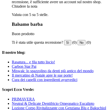
recensione, è sufficiente avere un account sul nostro shop.
Chiudere la nota
Valuta con 5 su 5 stelle.
Balsamo barba
Buon prodotto
Ti è stata utile questa recensione?
(0)
(0)
Sì
No
Il nostro blog:
Rasatura... e fila tutto liscio!
Carbon Star Pai
Miswak: lo spazzolino da denti più antico del mondo
Il mercatino di Natale apre le sue porte!
Cura dei capelli con ingredienti ayurvedici
Scopri Ecco Verde:
PRIMAVERA
Neutral & Delicate Dentifricio Omeopatico Eucalipto
Lozione Corpo Rivitalizzante con Genziana Blu e Bakuchiol