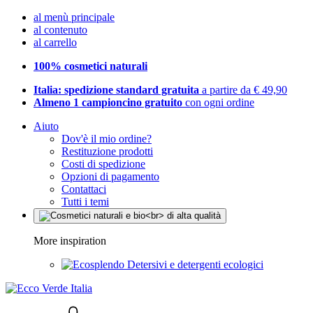
al menù principale
al contenuto
al carrello
100% cosmetici naturali
Italia: spedizione standard gratuita
a partire da € 49,90
Almeno 1 campioncino gratuito
con ogni ordine
Aiuto
Dov'è il mio ordine?
Restituzione prodotti
Costi di spedizione
Opzioni di pagamento
Contattaci
Tutti i temi
More inspiration
Detersivi e detergenti ecologici