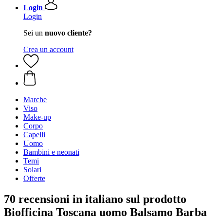
Login
Login
Sei un
nuovo cliente?
Crea un account
Marche
Viso
Make-up
Corpo
Capelli
Uomo
Bambini e neonati
Temi
Solari
Offerte
70 recensioni in italiano sul prodotto
Biofficina Toscana uomo Balsamo Barba