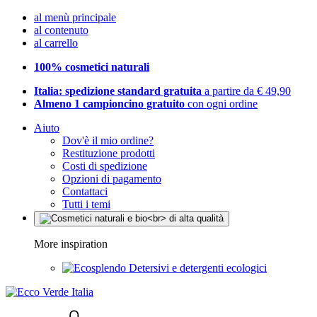
al menù principale
al contenuto
al carrello
100% cosmetici naturali
Italia: spedizione standard gratuita
a partire da € 49,90
Almeno 1 campioncino gratuito
con ogni ordine
Aiuto
Dov'è il mio ordine?
Restituzione prodotti
Costi di spedizione
Opzioni di pagamento
Contattaci
Tutti i temi
More inspiration
Detersivi e detergenti ecologici