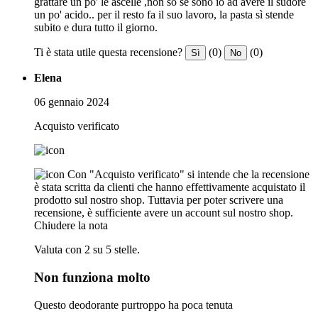
grattare un po' le ascelle ,non so se sono io ad avere il sudore
un po' acido.. per il resto fa il suo lavoro, la pasta sì stende
subito e dura tutto il giorno.
Ti è stata utile questa recensione?
(0)
(0)
Sì
No
Elena
06 gennaio 2024
Acquisto verificato
Con "Acquisto verificato" si intende che la recensione
è stata scritta da clienti che hanno effettivamente acquistato il
prodotto sul nostro shop. Tuttavia per poter scrivere una
recensione, è sufficiente avere un account sul nostro shop.
Chiudere la nota
Valuta con 2 su 5 stelle.
Non funziona molto
Questo deodorante purtroppo ha poca tenuta