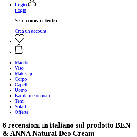
Login
Login
Sei un
nuovo cliente?
Crea un account
Marche
Viso
Make-up
Corpo
Capelli
Uomo
Bambini e neonati
Temi
Solari
Offerte
6 recensioni in italiano sul prodotto BEN
& ANNA Natural Deo Cream