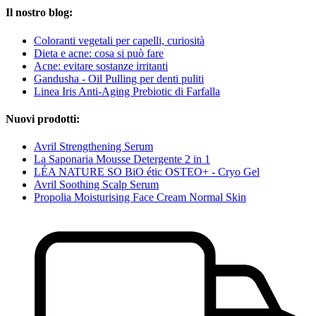
Il nostro blog:
Coloranti vegetali per capelli, curiosità
Dieta e acne: cosa si può fare
Acne: evitare sostanze irritanti
Gandusha - Oil Pulling per denti puliti
Linea Iris Anti-Aging Prebiotic di Farfalla
Nuovi prodotti:
Avril Strengthening Serum
La Saponaria Mousse Detergente 2 in 1
LÉA NATURE SO BiO étic OSTEO+ - Cryo Gel
Avril Soothing Scalp Serum
Propolia Moisturising Face Cream Normal Skin