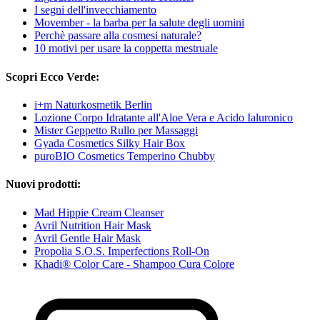
I segni dell'invecchiamento
Movember - la barba per la salute degli uomini
Perchè passare alla cosmesi naturale?
10 motivi per usare la coppetta mestruale
Scopri Ecco Verde:
i+m Naturkosmetik Berlin
Lozione Corpo Idratante all'Aloe Vera e Acido Ialuronico
Mister Geppetto Rullo per Massaggi
Gyada Cosmetics Silky Hair Box
puroBIO Cosmetics Temperino Chubby
Nuovi prodotti:
Mad Hippie Cream Cleanser
Avril Nutrition Hair Mask
Avril Gentle Hair Mask
Propolia S.O.S. Imperfections Roll-On
Khadi® Color Care - Shampoo Cura Colore