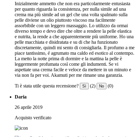
Inizialmente ammetto che non era particolarmente entusiasta
per quanto riguarda la consistenza, per nulla simile ad una
crema ma più simile ad un gel che una volta spalmato sulla
pelle diviene un olio piuttosto viscoso ma facilmente
assorbibile con un leggero massaggio. Lo utilizzo da ormai
diverso tempo e devo dire che oltre a rendere la pelle elastica
e nutrita, la rende a che apparentemente più uniforme. Ho una
pelle macchiata e disidratata e su di che ha funzionato
discretamente, quindi mi sento di consigliarla. Il profumo a me
piace tantissimo, é agrumato ma caldo ed esotico al contempo.
La metto la notte prima di dormire e la mattina la pelle è
leggermente profumata così come gli indumenti. Se vi
aspettate una crema facile e veloce da mettere in un minuto e
via non fa per voi. Akamuti per me rimane una garanzia.
Ti è stata utile questa recensione?
(2)
(0)
Sì
No
Daria
26 aprile 2019
Acquisto verificato