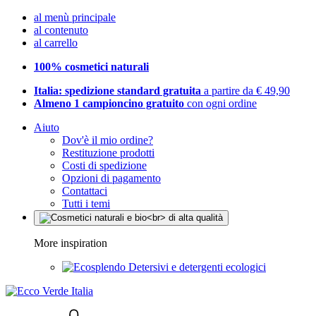
al menù principale
al contenuto
al carrello
100% cosmetici naturali
Italia: spedizione standard gratuita
a partire da € 49,90
Almeno 1 campioncino gratuito
con ogni ordine
Aiuto
Dov'è il mio ordine?
Restituzione prodotti
Costi di spedizione
Opzioni di pagamento
Contattaci
Tutti i temi
More inspiration
Detersivi e detergenti ecologici