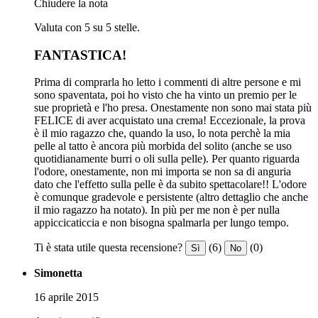
Chiudere la nota
Valuta con 5 su 5 stelle.
FANTASTICA!
Prima di comprarla ho letto i commenti di altre persone e mi
sono spaventata, poi ho visto che ha vinto un premio per le
sue proprietà e l'ho presa. Onestamente non sono mai stata più
FELICE di aver acquistato una crema! Eccezionale, la prova
è il mio ragazzo che, quando la uso, lo nota perchè la mia
pelle al tatto è ancora più morbida del solito (anche se uso
quotidianamente burri o oli sulla pelle). Per quanto riguarda
l'odore, onestamente, non mi importa se non sa di anguria
dato che l'effetto sulla pelle è da subito spettacolare!! L'odore
è comunque gradevole e persistente (altro dettaglio che anche
il mio ragazzo ha notato). In più per me non è per nulla
appiccicaticcia e non bisogna spalmarla per lungo tempo.
Ti è stata utile questa recensione?
(6)
(0)
Sì
No
Simonetta
16 aprile 2015