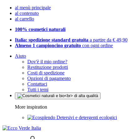
al menù principale
al contenuto
al carrello
100% cosmetici naturali
Italia: spedizione standard gratuita
a partire da € 49,90
Almeno 1 campioncino gratuito
con ogni ordine
Aiuto
Dov'è il mio ordine?
Restituzione prodotti
Costi di spedizione
Opzioni di pagamento
Contattaci
Tutti i temi
More inspiration
Detersivi e detergenti ecologici