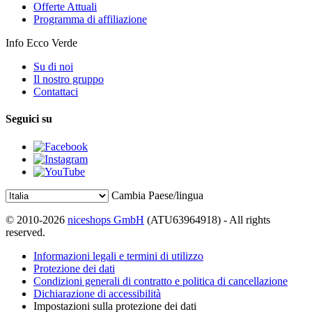
Offerte Attuali
Programma di affiliazione
Info Ecco Verde
Su di noi
Il nostro gruppo
Contattaci
Seguici su
Cambia Paese/lingua
© 2010-2026
niceshops GmbH
(ATU63964918) - All rights
reserved.
Informazioni legali e termini di utilizzo
Protezione dei dati
Condizioni generali di contratto e politica di cancellazione
Dichiarazione di accessibilità
Impostazioni sulla protezione dei dati