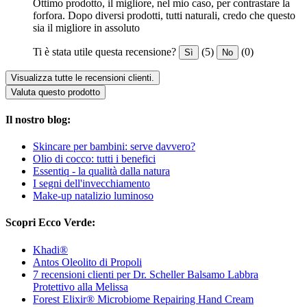
Ottimo prodotto, il migliore, nel mio caso, per contrastare la
forfora. Dopo diversi prodotti, tutti naturali, credo che questo
sia il migliore in assoluto
Ti è stata utile questa recensione?
(5)
(0)
Sì
No
Visualizza tutte le recensioni clienti.
Valuta questo prodotto
Il nostro blog:
Skincare per bambini: serve davvero?
Olio di cocco: tutti i benefici
Essentiq - la qualità dalla natura
I segni dell'invecchiamento
Make-up natalizio luminoso
Scopri Ecco Verde:
Khadi®
Antos Oleolito di Propoli
7 recensioni clienti per Dr. Scheller Balsamo Labbra
Protettivo alla Melissa
Forest Elixir® Microbiome Repairing Hand Cream