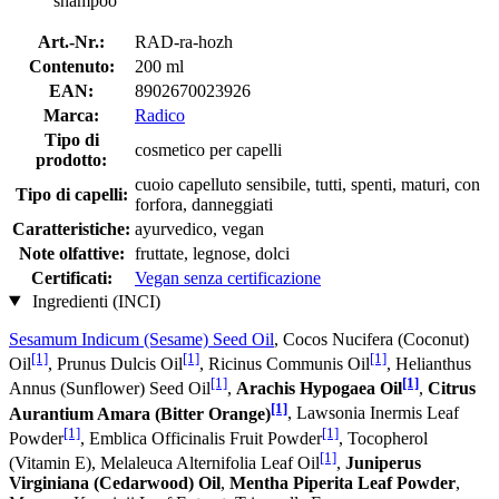
shampoo
Art.-Nr.:
RAD-ra-hozh
Contenuto:
200 ml
EAN:
8902670023926
Marca:
Radico
Tipo di
cosmetico per capelli
prodotto:
cuoio capelluto sensibile, tutti, spenti, maturi, con
Tipo di capelli:
forfora, danneggiati
Caratteristiche:
ayurvedico, vegan
Note olfattive:
fruttate, legnose, dolci
Certificati:
Vegan senza certificazione
Ingredienti (INCI)
Sesamum Indicum (Sesame) Seed Oil
, Cocos Nucifera (Coconut)
[1]
[1]
[1]
Oil
, Prunus Dulcis Oil
, Ricinus Communis Oil
, Helianthus
[1]
[1]
Annus (Sunflower) Seed Oil
,
Arachis Hypogaea Oil
,
Citrus
[1]
Aurantium Amara (Bitter Orange)
, Lawsonia Inermis Leaf
[1]
[1]
Powder
, Emblica Officinalis Fruit Powder
, Tocopherol
[1]
(Vitamin E), Melaleuca Alternifolia Leaf Oil
,
Juniperus
Virginiana (Cedarwood) Oil
,
Mentha Piperita Leaf Powder
,