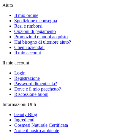
Aiuto
Il mio ordine
Spedizione e consegna
Resi e rimborsi
Opzioni di pagamento
Promozioni e buoni acquisto
Hai bisogno di ulteriore aiuto?
Clienti aziendali
Il mio account
Il mio account
Login
Registrazione
Password dimenticata?
Dove è il mio pacchetto?
Riscossione buoni
Informazioni Utili
beauty Blog
Ingredienti
Cosmesi Naturale Certificata
Noi e il nostro ambiente