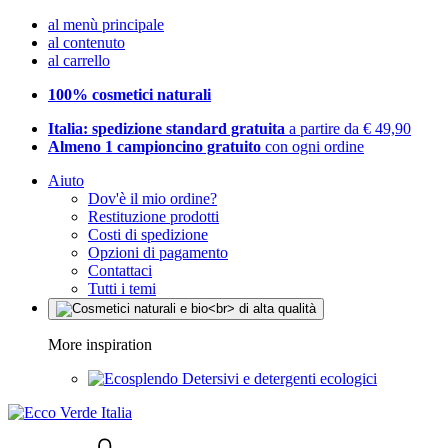
al menù principale
al contenuto
al carrello
100% cosmetici naturali
Italia: spedizione standard gratuita
a partire da € 49,90
Almeno 1 campioncino gratuito
con ogni ordine
Aiuto
Dov'è il mio ordine?
Restituzione prodotti
Costi di spedizione
Opzioni di pagamento
Contattaci
Tutti i temi
More inspiration
Detersivi e detergenti ecologici