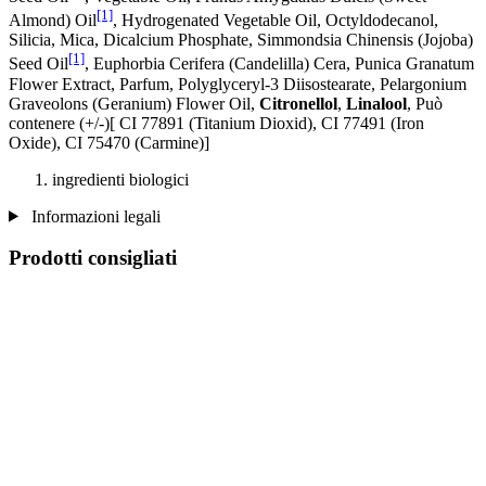
[1]
Almond) Oil
, Hydrogenated Vegetable Oil, Octyldodecanol,
Silicia, Mica, Dicalcium Phosphate, Simmondsia Chinensis (Jojoba)
[1]
Seed Oil
, Euphorbia Cerifera (Candelilla) Cera, Punica Granatum
Flower Extract, Parfum, Polyglyceryl-3 Diisostearate, Pelargonium
Graveolons (Geranium) Flower Oil,
Citronellol
,
Linalool
, Può
contenere (+/-)[ CI 77891 (Titanium Dioxid), CI 77491 (Iron
Oxide), CI 75470 (Carmine)]
ingredienti biologici
Informazioni legali
Prodotti consigliati