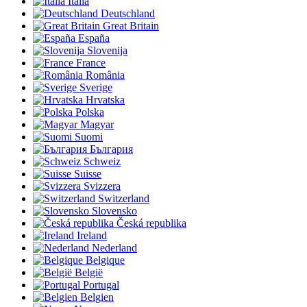
Italia
Deutschland
Great Britain
España
Slovenija
France
România
Sverige
Hrvatska
Polska
Magyar
Suomi
България
Schweiz
Suisse
Svizzera
Switzerland
Slovensko
Česká republika
Ireland
Nederland
Belgique
België
Portugal
Belgien