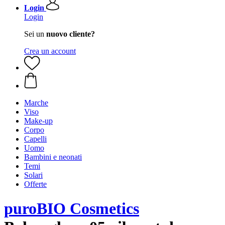
Login
Login
Sei un
nuovo cliente?
Crea un account
Marche
Viso
Make-up
Corpo
Capelli
Uomo
Bambini e neonati
Temi
Solari
Offerte
puroBIO Cosmetics