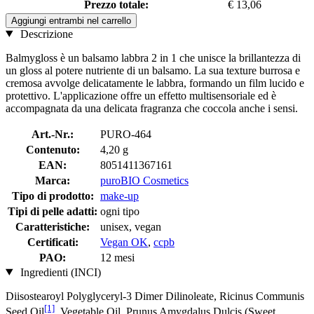
Prezzo totale:
€ 13,06
Aggiungi entrambi nel carrello
Descrizione
Balmygloss è un balsamo labbra 2 in 1 che unisce la brillantezza di
un gloss al potere nutriente di un balsamo. La sua texture burrosa e
cremosa avvolge delicatamente le labbra, formando un film lucido e
protettivo. L'applicazione offre un effetto multisensoriale ed è
accompagnata da una delicata fragranza che coccola anche i sensi.
Art.-Nr.:
PURO-464
Contenuto:
4,20 g
EAN:
8051411367161
Marca:
puroBIO Cosmetics
Tipo di prodotto:
make-up
Tipi di pelle adatti:
ogni tipo
Caratteristiche:
unisex, vegan
Certificati:
Vegan OK
,
ccpb
PAO:
12 mesi
Ingredienti (INCI)
Diisostearoyl Polyglyceryl-3 Dimer Dilinoleate, Ricinus Communis
[1]
Seed Oil
, Vegetable Oil, Prunus Amygdalus Dulcis (Sweet