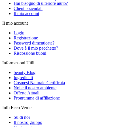
Hai bisogno di ulteriore aiuto?
Clienti aziendali
Il mio account
Il mio account
Login
Registrazione
Password dimenticata?
Dove è il mio pacchetto?
Riscossione buoni
Informazioni Utili
beauty Blog
Ingredienti
Cosmesi Naturale Certificata
Noi e il nostro ambiente
Offerte Attuali
Programma di affiliazione
Info Ecco Verde
Su di noi
Il nostro gruppo