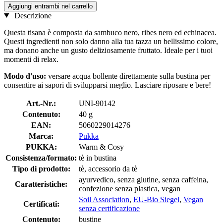
Aggiungi entrambi nel carrello
Descrizione
Questa tisana è composta da sambuco nero, ribes nero ed echinacea.
Questi ingredienti non solo danno alla tua tazza un bellissimo colore,
ma donano anche un gusto deliziosamente fruttato. Ideale per i tuoi
momenti di relax.
Modo d'uso:
versare acqua bollente direttamente sulla bustina per
consentire ai sapori di svilupparsi meglio. Lasciare riposare e bere!
Art.-Nr.:
UNI-90142
Contenuto:
40 g
EAN:
5060229014276
Marca:
Pukka
PUKKA:
Warm & Cosy
Consistenza/formato:
tè in bustina
Tipo di prodotto:
tè, accessorio da tè
ayurvedico, senza glutine, senza caffeina,
Caratteristiche:
confezione senza plastica, vegan
Soil Association
,
EU-Bio Siegel
,
Vegan
Certificati:
senza certificazione
Contenuto:
bustine