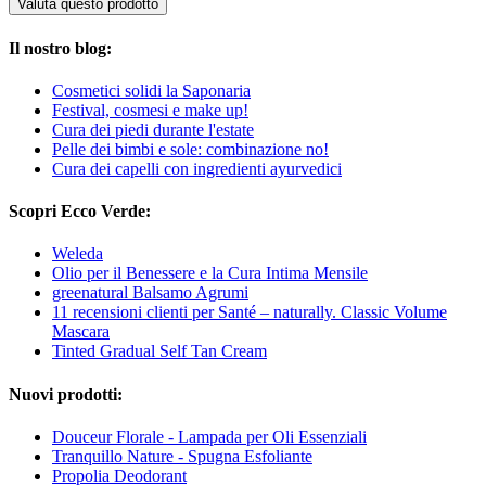
Valuta questo prodotto
Il nostro blog:
Cosmetici solidi la Saponaria
Festival, cosmesi e make up!
Cura dei piedi durante l'estate
Pelle dei bimbi e sole: combinazione no!
Cura dei capelli con ingredienti ayurvedici
Scopri Ecco Verde:
Weleda
Olio per il Benessere e la Cura Intima Mensile
greenatural Balsamo Agrumi
11 recensioni clienti per Santé – naturally. Classic Volume
Mascara
Tinted Gradual Self Tan Cream
Nuovi prodotti:
Douceur Florale - Lampada per Oli Essenziali
Tranquillo Nature - Spugna Esfoliante
Propolia Deodorant