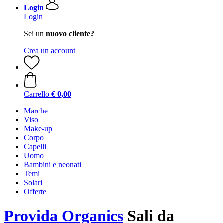
Login
Login
Sei un
nuovo cliente?
Crea un account
Carrello
€ 0,00
Marche
Viso
Make-up
Corpo
Capelli
Uomo
Bambini e neonati
Temi
Solari
Offerte
Provida Organics
Sali da