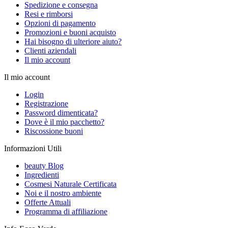
Spedizione e consegna
Resi e rimborsi
Opzioni di pagamento
Promozioni e buoni acquisto
Hai bisogno di ulteriore aiuto?
Clienti aziendali
Il mio account
Il mio account
Login
Registrazione
Password dimenticata?
Dove è il mio pacchetto?
Riscossione buoni
Informazioni Utili
beauty Blog
Ingredienti
Cosmesi Naturale Certificata
Noi e il nostro ambiente
Offerte Attuali
Programma di affiliazione