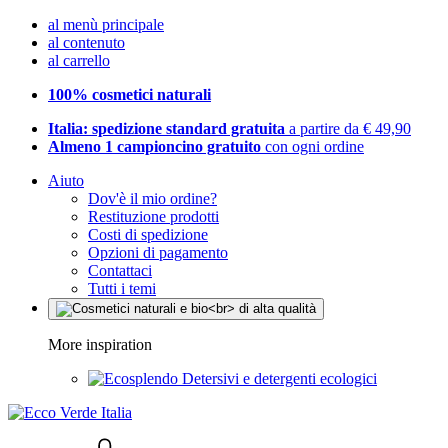
al menù principale
al contenuto
al carrello
100% cosmetici naturali
Italia: spedizione standard gratuita
a partire da € 49,90
Almeno 1 campioncino gratuito
con ogni ordine
Aiuto
Dov'è il mio ordine?
Restituzione prodotti
Costi di spedizione
Opzioni di pagamento
Contattaci
Tutti i temi
More inspiration
Detersivi e detergenti ecologici