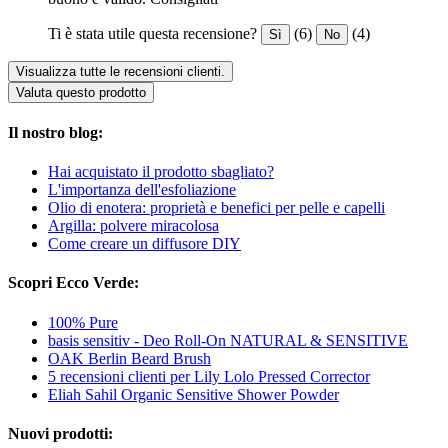
Ti è stata utile questa recensione?
(6)
(4)
Sì
No
Visualizza tutte le recensioni clienti.
Valuta questo prodotto
Il nostro blog:
Hai acquistato il prodotto sbagliato?
L'importanza dell'esfoliazione
Olio di enotera: proprietà e benefici per pelle e capelli
Argilla: polvere miracolosa
Come creare un diffusore DIY
Scopri Ecco Verde:
100% Pure
basis sensitiv - Deo Roll-On NATURAL & SENSITIVE
OAK Berlin Beard Brush
5 recensioni clienti per Lily Lolo Pressed Corrector
Eliah Sahil Organic Sensitive Shower Powder
Nuovi prodotti: