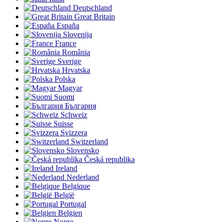
Deutschland
Great Britain
España
Slovenija
France
România
Sverige
Hrvatska
Polska
Magyar
Suomi
България
Schweiz
Suisse
Svizzera
Switzerland
Slovensko
Česká republika
Ireland
Nederland
Belgique
België
Portugal
Belgien
Norge