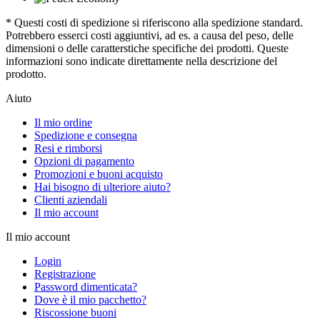
* Questi costi di spedizione si riferiscono alla spedizione standard.
Potrebbero esserci costi aggiuntivi, ad es. a causa del peso, delle
dimensioni o delle caratterstiche specifiche dei prodotti. Queste
informazioni sono indicate direttamente nella descrizione del
prodotto.
Aiuto
Il mio ordine
Spedizione e consegna
Resi e rimborsi
Opzioni di pagamento
Promozioni e buoni acquisto
Hai bisogno di ulteriore aiuto?
Clienti aziendali
Il mio account
Il mio account
Login
Registrazione
Password dimenticata?
Dove è il mio pacchetto?
Riscossione buoni