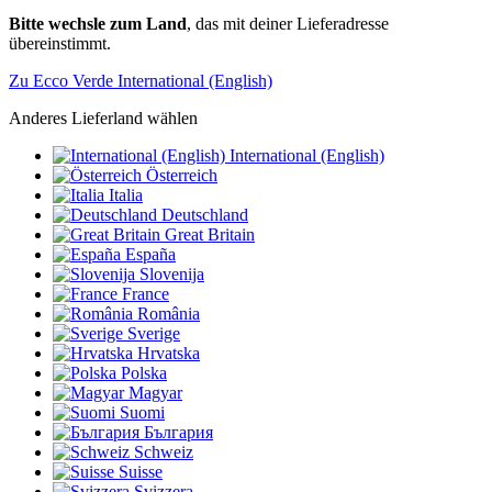
Bitte wechsle zum Land
, das mit deiner Lieferadresse
übereinstimmt.
Zu Ecco Verde International (English)
Anderes Lieferland wählen
International (English)
Österreich
Italia
Deutschland
Great Britain
España
Slovenija
France
România
Sverige
Hrvatska
Polska
Magyar
Suomi
България
Schweiz
Suisse
Svizzera