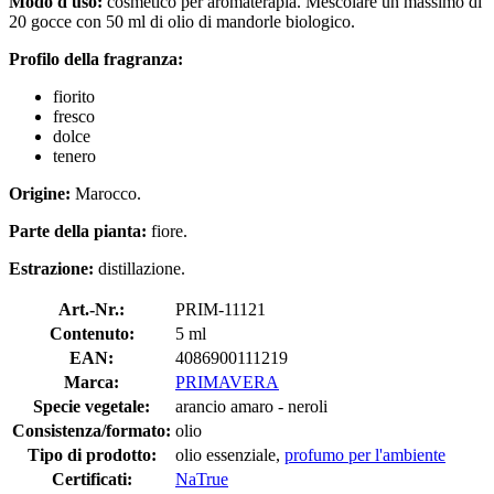
Modo d'uso:
cosmetico per aromaterapia. Mescolare un massimo di
20 gocce con 50 ml di olio di mandorle biologico.
Profilo della fragranza:
fiorito
fresco
dolce
tenero
Origine:
Marocco.
Parte della pianta:
fiore.
Estrazione:
distillazione.
Art.-Nr.:
PRIM-11121
Contenuto:
5 ml
EAN:
4086900111219
Marca:
PRIMAVERA
Specie vegetale:
arancio amaro - neroli
Consistenza/formato:
olio
Tipo di prodotto:
olio essenziale,
profumo per l'ambiente
Certificati:
NaTrue