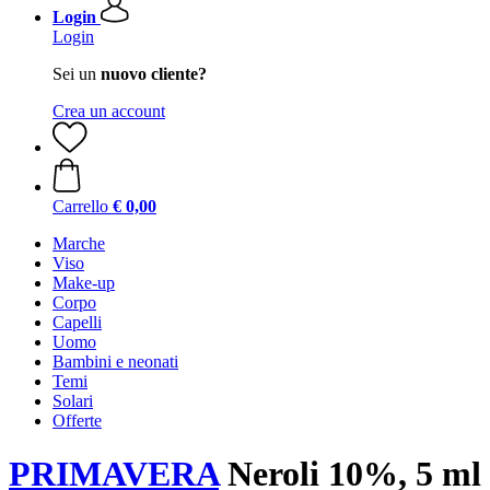
Login
Login
Sei un
nuovo cliente?
Crea un account
Carrello
€ 0,00
Marche
Viso
Make-up
Corpo
Capelli
Uomo
Bambini e neonati
Temi
Solari
Offerte
PRIMAVERA
Neroli 10%, 5 ml