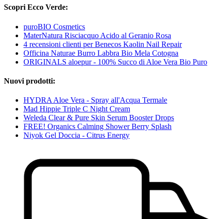
Scopri Ecco Verde:
puroBIO Cosmetics
MaterNatura Risciacquo Acido al Geranio Rosa
4 recensioni clienti per Benecos Kaolin Nail Repair
Officina Naturae Burro Labbra Bio Mela Cotogna
ORIGINALS aloepur - 100% Succo di Aloe Vera Bio Puro
Nuovi prodotti:
HYDRA Aloe Vera - Spray all'Acqua Termale
Mad Hippie Triple C Night Cream
Weleda Clear & Pure Skin Serum Booster Drops
FREE! Organics Calming Shower Berry Splash
Niyok Gel Doccia - Citrus Energy