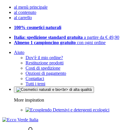
al menù principale
al contenuto
al carrello
100% cosmetici naturali
Italia: spedizione standard gratuita
a partire da € 49,90
Almeno 1 campioncino gratuito
con ogni ordine
Aiuto
Dov'è il mio ordine?
Restituzione prodotti
Costi di spedizione
Opzioni di pagamento
Contattaci
Tutti i temi
More inspiration
Detersivi e detergenti ecologici