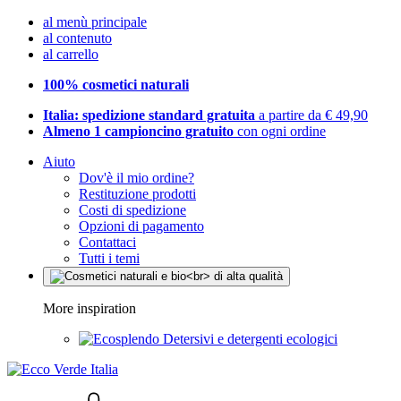
al menù principale
al contenuto
al carrello
100% cosmetici naturali
Italia: spedizione standard gratuita
a partire da € 49,90
Almeno 1 campioncino gratuito
con ogni ordine
Aiuto
Dov'è il mio ordine?
Restituzione prodotti
Costi di spedizione
Opzioni di pagamento
Contattaci
Tutti i temi
More inspiration
Detersivi e detergenti ecologici