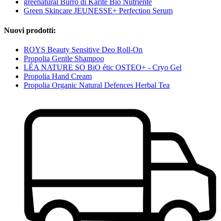
greenatural Burro di Karitè Bio Nutriente
Green Skincare JEUNESSE+ Perfection Serum
Nuovi prodotti:
ROYS Beauty Sensitive Deo Roll-On
Propolia Gentle Shampoo
LÉA NATURE SO BiO étic OSTEO+ - Cryo Gel
Propolia Hand Cream
Propolia Organic Natural Defences Herbal Tea