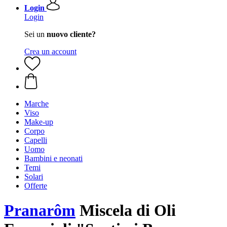
Login
Login
Sei un
nuovo cliente?
Crea un account
Marche
Viso
Make-up
Corpo
Capelli
Uomo
Bambini e neonati
Temi
Solari
Offerte
Pranarôm
Miscela di Oli