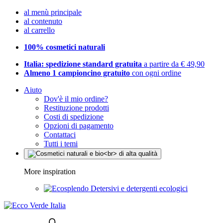
al menù principale
al contenuto
al carrello
100% cosmetici naturali
Italia: spedizione standard gratuita
a partire da € 49,90
Almeno 1 campioncino gratuito
con ogni ordine
Aiuto
Dov'è il mio ordine?
Restituzione prodotti
Costi di spedizione
Opzioni di pagamento
Contattaci
Tutti i temi
More inspiration
Detersivi e detergenti ecologici