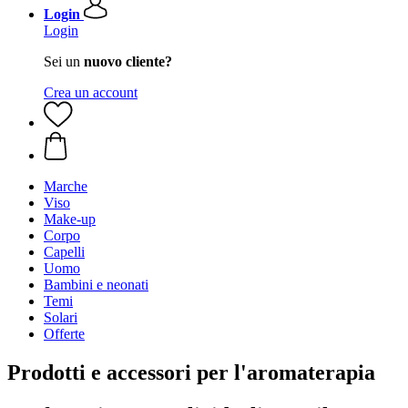
Login
Login
Sei un
nuovo cliente?
Crea un account
Marche
Viso
Make-up
Corpo
Capelli
Uomo
Bambini e neonati
Temi
Solari
Offerte
Prodotti e accessori per l'aromaterapia