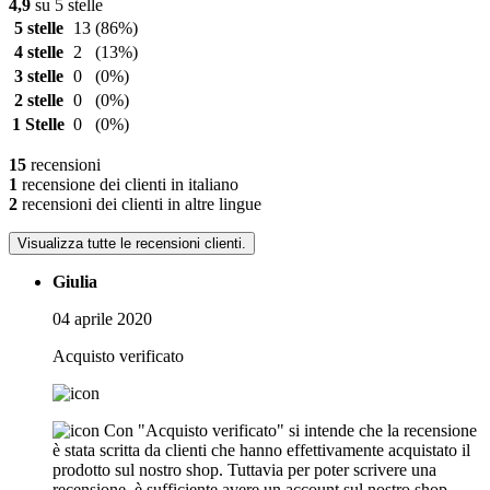
4,9
su 5 stelle
5 stelle
13
(86%)
4 stelle
2
(13%)
3 stelle
0
(0%)
2 stelle
0
(0%)
1 Stelle
0
(0%)
15
recensioni
1
recensione dei clienti in italiano
2
recensioni dei clienti in altre lingue
Visualizza tutte le recensioni clienti.
Giulia
04 aprile 2020
Acquisto verificato
Con "Acquisto verificato" si intende che la recensione
è stata scritta da clienti che hanno effettivamente acquistato il
prodotto sul nostro shop. Tuttavia per poter scrivere una
recensione, è sufficiente avere un account sul nostro shop.