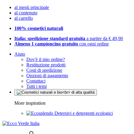
al menù principale
al contenuto
al carrello
100% cosmetici naturali
Italia: spedizione standard gratuita
a partire da € 49,90
Almeno 1 campioncino gratuito
con ogni ordine
Aiuto
Dov'è il mio ordine?
Restituzione prodotti
Costi di spedizione
Opzioni di pagamento
Contattaci
Tutti i temi
More inspiration
Detersivi e detergenti ecologici