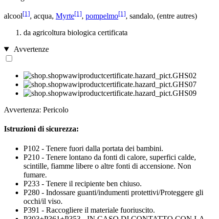
[1]
[1]
[1]
alcool
, acqua,
Myrte
,
pompelmo
, sandalo, (entre autres)
da agricoltura biologica certificata
Avvertenze
Avvertenza: Pericolo
Istruzioni di sicurezza:
P102 - Tenere fuori dalla portata dei bambini.
P210 - Tenere lontano da fonti di calore, superfici calde,
scintille, fiamme libere o altre fonti di accensione. Non
fumare.
P233 - Tenere il recipiente ben chiuso.
P280 - Indossare guanti/indumenti protettivi/Proteggere gli
occhi/il viso.
P391 - Raccogliere il materiale fuoriuscito.
P303+P361+P353 - IN CASO DI CONTATTO CON LA