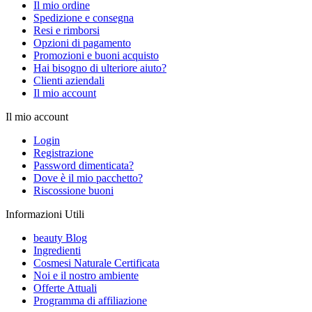
Il mio ordine
Spedizione e consegna
Resi e rimborsi
Opzioni di pagamento
Promozioni e buoni acquisto
Hai bisogno di ulteriore aiuto?
Clienti aziendali
Il mio account
Il mio account
Login
Registrazione
Password dimenticata?
Dove è il mio pacchetto?
Riscossione buoni
Informazioni Utili
beauty Blog
Ingredienti
Cosmesi Naturale Certificata
Noi e il nostro ambiente
Offerte Attuali
Programma di affiliazione