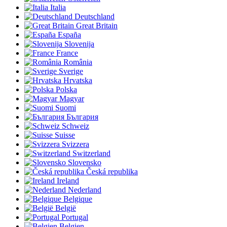
Italia
Deutschland
Great Britain
España
Slovenija
France
România
Sverige
Hrvatska
Polska
Magyar
Suomi
България
Schweiz
Suisse
Svizzera
Switzerland
Slovensko
Česká republika
Ireland
Nederland
Belgique
België
Portugal
Belgien