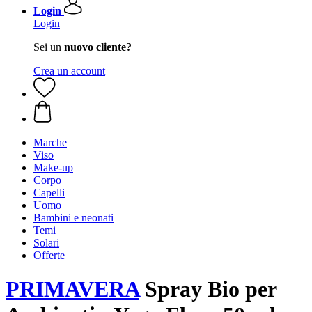
Login
Login
Sei un
nuovo cliente?
Crea un account
Marche
Viso
Make-up
Corpo
Capelli
Uomo
Bambini e neonati
Temi
Solari
Offerte
PRIMAVERA
Spray Bio per