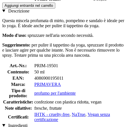
Aggiungi entrambi nel carrello
Descrizione
Questa miscela profumata di mirto, pompelmo e sandalo è ideale per
lo yoga. È ideale anche per pulire il tappetino da yoga.
Modo d'uso:
spruzzare nell'aria secondo necessità.
Suggerimento:
per pulire il tappetino da yoga, spruzzare il prodotto
e lasciare agire per qualche istante. Non è necessario rimuovere lo
spray. Testare prima su una piccola area nascosta.
Art.-Nr.:
PRIM-19501
Contenuto:
50 ml
EAN:
4086900195011
Marca:
PRIMAVERA
Tipo di
profumo per l'ambiente
prodotto:
Caratteristiche:
confezione con plastica ridotta, vegan
Note olfattive:
fresche, fruttate
IHTK - cruelty-free
,
NaTrue
,
Vegan senza
Certificati:
certificazione
Ingredienti