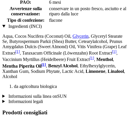
PAO:
6 mesi
Avvertenze sulla
conservare in un posto fresco, asciutto e al
conservazione:
riparo dalla luce
Tipo di confezione:
flacone
Ingredienti (INCI)
Aqua, Cocos Nucifera (Coconut) Oil,
Glycerin
, Glyceryl Stearate
Se, Butyrospermum Parkii (Shea) Butter, Cetearylalcohol, Prunus
Amygdalus Dulcis (Sweet Almond) Oil, Vitis Vinifera (Grape) Leaf
[1]
[1]
Extract
, Taraxacum Officinale (Löwenzahn) Root Extract
,
[1]
Vaccinium Myrtillus (Heidelbeere) Fruit Extract
,
Menthol
,
[1]
Mentha Piperita Oil
,
Benzyl Alcohol
, Ethylhexylglycerin,
Xanthan Gum, Sodium Phytate, Lactic Acid,
Limonene
,
Linalool
,
Alcohol
da agricoltura biologica
Informazioni sulla linea onSUN
Informazioni legali
Prodotti consigliati