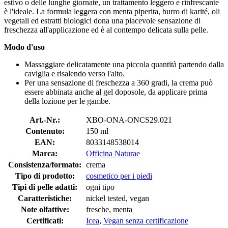
estivo o delle lunghe giornate, un trattamento leggero e rinfrescante
è l'ideale. La formula leggera con menta piperita, burro di karité, oli
vegetali ed estratti biologici dona una piacevole sensazione di
freschezza all'applicazione ed è al contempo delicata sulla pelle.
Modo d'uso
Massaggiare delicatamente una piccola quantità partendo dalla
caviglia e risalendo verso l'alto.
Per una sensazione di freschezza a 360 gradi, la crema può
essere abbinata anche al gel doposole, da applicare prima
della lozione per le gambe.
Art.-Nr.:
XBO-ONA-ONCS29.021
Contenuto:
150 ml
EAN:
8033148538014
Marca:
Officina Naturae
Consistenza/formato:
crema
Tipo di prodotto:
cosmetico per i piedi
Tipi di pelle adatti:
ogni tipo
Caratteristiche:
nickel tested, vegan
Note olfattive:
fresche, menta
Certificati:
Icea
,
Vegan senza certificazione