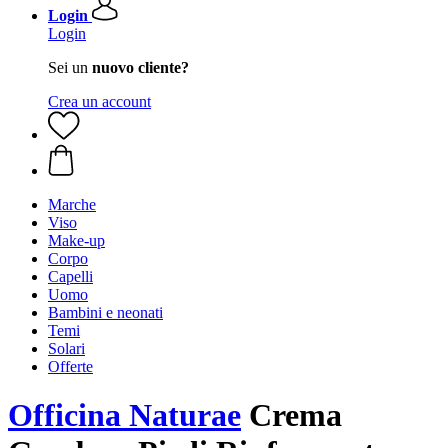
Login
Login
Sei un
nuovo cliente?
Crea un account
Marche
Viso
Make-up
Corpo
Capelli
Uomo
Bambini e neonati
Temi
Solari
Offerte
Officina Naturae
Crema