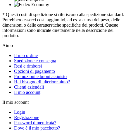
* Questi costi di spedizione si riferiscono alla spedizione standard.
Potrebbero esserci costi aggiuntivi, ad es. a causa del peso, delle
dimensioni o delle caratterstiche specifiche dei prodotti. Queste
informazioni sono indicate direttamente nella descrizione del
prodotto.
Aiuto
Il mio ordine
Spedizione e consegna
Resi e rimborsi
Opzioni di pagamento
Promozioni e buoni acquisto
Hai bisogno di ulteriore aiuto?
Clienti aziendali
Il mio account
Il mio account
Login
Registrazione
Password dimenticata?
Dove è il mio pacchetto?