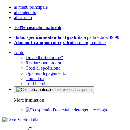
al menù principale
al contenuto
al carrello
100% cosmetici naturali
Italia: spedizione standard gratuita
a partire da € 49,90
Almeno 1 campioncino gratuito
con ogni ordine
Aiuto
Dov'è il mio ordine?
Restituzione prodotti
Costi di spedizione
Opzioni di pagamento
Contattaci
Tutti i temi
More inspiration
Detersivi e detergenti ecologici