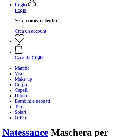
Login
Login
Sei un
nuovo cliente?
Crea un account
Carrello
€ 0,00
Marche
Viso
Make-up
Corpo
Capelli
Uomo
Bambini e neonati
Temi
Solari
Offerte
Natessance
Maschera per