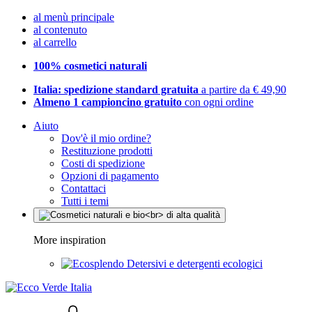
al menù principale
al contenuto
al carrello
100% cosmetici naturali
Italia: spedizione standard gratuita
a partire da € 49,90
Almeno 1 campioncino gratuito
con ogni ordine
Aiuto
Dov'è il mio ordine?
Restituzione prodotti
Costi di spedizione
Opzioni di pagamento
Contattaci
Tutti i temi
More inspiration
Detersivi e detergenti ecologici