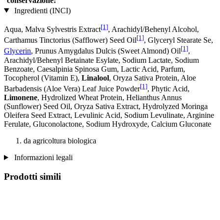
conservazione:
Ingredienti (INCI)
[1]
Aqua, Malva Sylvestris Extract
, Arachidyl/Behenyl Alcohol,
[1]
Carthamus Tinctorius (Safflower) Seed Oil
, Glyceryl Stearate Se,
[1]
Glycerin
, Prunus Amygdalus Dulcis (Sweet Almond) Oil
,
Arachidyl/Behenyl Betainate Esylate, Sodium Lactate, Sodium
Benzoate, Caesalpinia Spinosa Gum, Lactic Acid, Parfum,
Tocopherol (Vitamin E),
Linalool
, Oryza Sativa Protein, Aloe
[1]
Barbadensis (Aloe Vera) Leaf Juice Powder
, Phytic Acid,
Limonene
, Hydrolized Wheat Protein, Helianthus Annus
(Sunflower) Seed Oil, Oryza Sativa Extract, Hydrolyzed Moringa
Oleifera Seed Extract, Levulinic Acid, Sodium Levulinate, Arginine
Ferulate, Gluconolactone, Sodium Hydroxyde, Calcium Gluconate
da agricoltura biologica
Informazioni legali
Prodotti simili