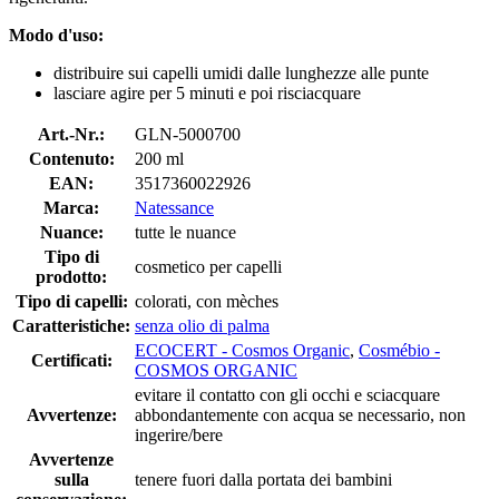
Modo d'uso:
distribuire sui capelli umidi dalle lunghezze alle punte
lasciare agire per 5 minuti e poi risciacquare
Art.-Nr.:
GLN-5000700
Contenuto:
200 ml
EAN:
3517360022926
Marca:
Natessance
Nuance:
tutte le nuance
Tipo di
cosmetico per capelli
prodotto:
Tipo di capelli:
colorati, con mèches
Caratteristiche:
senza olio di palma
ECOCERT - Cosmos Organic
,
Cosmébio -
Certificati:
COSMOS ORGANIC
evitare il contatto con gli occhi e sciacquare
Avvertenze:
abbondantemente con acqua se necessario, non
ingerire/bere
Avvertenze
sulla
tenere fuori dalla portata dei bambini