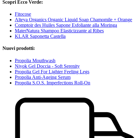
Scopri Ecco Verde:
Fitocose
Alteya Organics Organic Liquid Soap Chamomile + Orange
Comptoir des Huiles Sapone Esfoliante alla Moringa
MaterNatura Shampoo Elasticizzante al Ribes
KLAR Saponetta Castella
Nuovi prodotti:
Propolia Mouthwash
Niyok Gel Doccia - Soft Serenity
Propolia Gel For Lighter Feeling Legs
Propolia Anti-Ageing Serum
Propolia S.O.S. Imperfections Roll-On