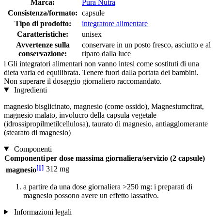
Marca:
Pura Nutra
Consistenza/formato:
capsule
Tipo di prodotto:
integratore alimentare
Caratteristiche:
unisex
Avvertenze sulla
conservare in un posto fresco, asciutto e al
conservazione:
riparo dalla luce
i
Gli integratori alimentari non vanno intesi come sostituti di una
dieta varia ed equilibrata. Tenere fuori dalla portata dei bambini.
Non superare il dosaggio giornaliero raccomandato.
Ingredienti
magnesio bisglicinato, magnesio (come ossido), Magnesiumcitrat,
magnesio malato, involucro della capsula vegetale
(idrossipropilmetilcellulosa), taurato di magnesio, antiagglomerante
(stearato di magnesio)
Componenti
Componenti
per dose massima giornaliera/servizio (2 capsule)
[1]
312 mg
magnesio
a partire da una dose giornaliera >250 mg: i preparati di
magnesio possono avere un effetto lassativo.
Informazioni legali