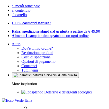
al menù principale
al contenuto
al carrello
100% cosmetici naturali
Italia: spedizione standard gratuita
a partire da € 49,90
Almeno 1 campioncino gratuito
con ogni ordine
Aiuto
Dov'è il mio ordine?
Restituzione prodotti
Costi di spedizione
Opzioni di pagamento
Contattaci
Tutti i temi
More inspiration
Detersivi e detergenti ecologici