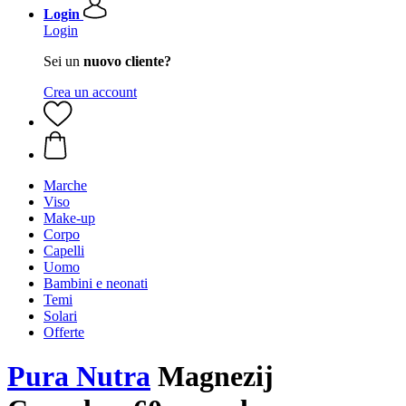
Login
Login
Sei un
nuovo cliente?
Crea un account
Marche
Viso
Make-up
Corpo
Capelli
Uomo
Bambini e neonati
Temi
Solari
Offerte
Pura Nutra
Magnezij