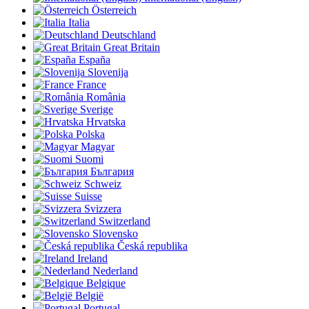
Österreich
Italia
Deutschland
Great Britain
España
Slovenija
France
România
Sverige
Hrvatska
Polska
Magyar
Suomi
България
Schweiz
Suisse
Svizzera
Switzerland
Slovensko
Česká republika
Ireland
Nederland
Belgique
België
Portugal