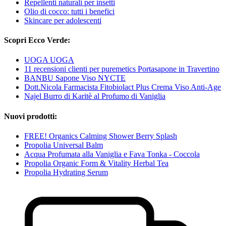
Repellenti naturali per insetti
Olio di cocco: tutti i benefici
Skincare per adolescenti
Scopri Ecco Verde:
UOGA UOGA
11 recensioni clienti per puremetics Portasapone in Travertino
BANBU Sapone Viso NYCTE
Dott.Nicola Farmacista Fitobiolact Plus Crema Viso Anti-Age
Najel Burro di Karitè al Profumo di Vaniglia
Nuovi prodotti:
FREE! Organics Calming Shower Berry Splash
Propolia Universal Balm
Acqua Profumata alla Vaniglia e Fava Tonka - Coccola
Propolia Organic Form & Vitality Herbal Tea
Propolia Hydrating Serum