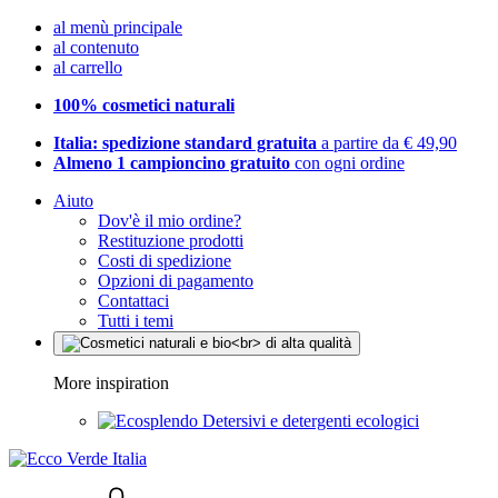
al menù principale
al contenuto
al carrello
100% cosmetici naturali
Italia: spedizione standard gratuita
a partire da € 49,90
Almeno 1 campioncino gratuito
con ogni ordine
Aiuto
Dov'è il mio ordine?
Restituzione prodotti
Costi di spedizione
Opzioni di pagamento
Contattaci
Tutti i temi
More inspiration
Detersivi e detergenti ecologici