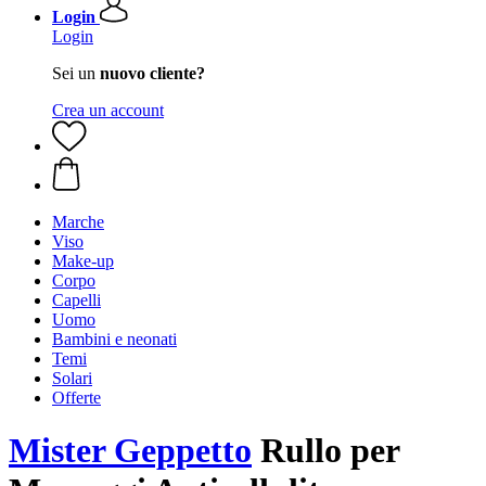
Login
Login
Sei un
nuovo cliente?
Crea un account
Marche
Viso
Make-up
Corpo
Capelli
Uomo
Bambini e neonati
Temi
Solari
Offerte
Mister Geppetto
Rullo per