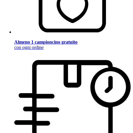
Almeno 1 campioncino gratuito
con ogni ordine