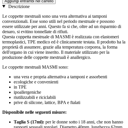
Aggiungi entrambi nel carrello
Descrizione
Le coppette mestruali sono una vera alternativa ai tamponi
convenzionali. Esse sono utili nel periodo mestruale e possono
essere utilizzate per anni. Questo fa si che, oltre ad un risparmio di
denaro, si evitino tonnellate di rifiuti.
Questa coppetta mestruale di MASMI è realizzata con elastomeri
termoplastici, TPE medico ed è clinicamente testata. Il prodotto ha la
proprietà di assumere, grazie alla temperatura corporea, la forma
dell'organo in cui viene inserito. Il materiale utilizzato per la
produzione delle coppette mestruali è anallergico.
Le coppette mestruali MASMI sono:
una vera e propria alternativa a tamponi e assorbenti
ecologiche e convenienti
in TPE
ipoallergeniche
riutilizzabili e riciclabili
prive di silicone, lattice, BPA e ftalati
Disponibile nelle seguenti misure:
Taglia S (17ml):
per le donne sotto i 18 anni, che non hanno
rapporti sessuali regolari. Diametro 40mm, lunghezza 62mm