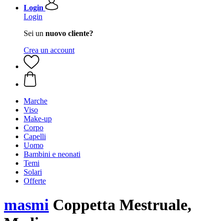
Login
Login
Sei un
nuovo cliente?
Crea un account
Marche
Viso
Make-up
Corpo
Capelli
Uomo
Bambini e neonati
Temi
Solari
Offerte
masmi
Coppetta Mestruale,