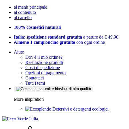
al menù principale
al contenuto
al carrello
100% cosmetici naturali
Italia: spedizione standard gratuita
a partire da € 49,90
Almeno 1 campioncino gratuito
con ogni ordine
Aiuto
Dov'è il mio ordine?
Restituzione prodotti
Costi di spedizione
Opzioni di pagamento
Contattaci
Tutti i temi
More inspiration
Detersivi e detergenti ecologici