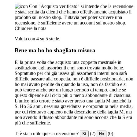
Con "Acquisto verificato" si intende che la recensione
è stata scritta da clienti che hanno effettivamente acquistato il
prodotto sul nostro shop. Tuttavia per poter scrivere una
recensione, è sufficiente avere un account sul nostro shop.
Chiudere la nota
Valuta con 4 su 5 stelle.
Bene ma ho ho sbagliato misura
E' la prima volta che acquisto una coppetta mestruale in
sostituzione agli assorbenti e mi sono trovata molto bene.
Soprattutto per chi già usava gli assorbenti interni non sarà
difficile passare alla coppetta, non è difficile posizionarla, non
ho mai avuto perdite da quando la uso, non da fastidio e si
può tenere anche per un lungo periodo di tempo, anche se
questo dipende dal ciclo più o meno abbondante di ciascuna.
L'unico mio errore è stato aver preso una taglia M anziché la
S. Ho 36 anni, nessuna gravidanza e corporatura nella media,
per cui rientravo appieno nella descrizione della taglia M, ma
non avendo il flusso abbondante mi sono accorta che la S era
più che sufficiente.
Ti è stata utile questa recensione?
(2)
(0)
Sì
No