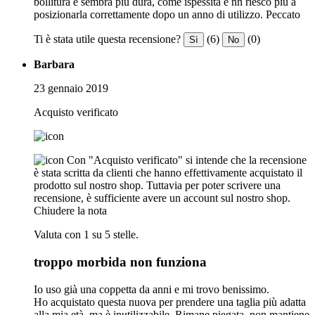
bollitura e sembra più dura, come ispessita e nn riesco più a
posizionarla correttamente dopo un anno di utilizzo. Peccato
Ti è stata utile questa recensione?
(6)
(0)
Sì
No
Barbara
23 gennaio 2019
Acquisto verificato
Con "Acquisto verificato" si intende che la recensione
è stata scritta da clienti che hanno effettivamente acquistato il
prodotto sul nostro shop. Tuttavia per poter scrivere una
recensione, è sufficiente avere un account sul nostro shop.
Chiudere la nota
Valuta con 1 su 5 stelle.
troppo morbida non funziona
Io uso già una coppetta da anni e mi trovo benissimo.
Ho acquistato questa nuova per prendere una taglia più adatta
alla mia età, ma è inutilizzabile. Rimane piegata, non mantiene