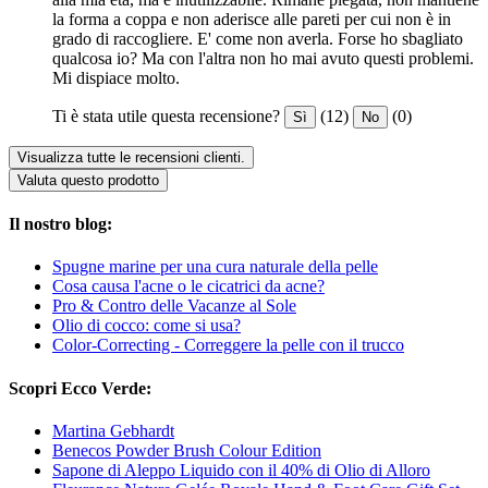
la forma a coppa e non aderisce alle pareti per cui non è in
grado di raccogliere. E' come non averla. Forse ho sbagliato
qualcosa io? Ma con l'altra non ho mai avuto questi problemi.
Mi dispiace molto.
Ti è stata utile questa recensione?
(12)
(0)
Sì
No
Visualizza tutte le recensioni clienti.
Valuta questo prodotto
Il nostro blog:
Spugne marine per una cura naturale della pelle
Cosa causa l'acne o le cicatrici da acne?
Pro & Contro delle Vacanze al Sole
Olio di cocco: come si usa?
Color-Correcting - Correggere la pelle con il trucco
Scopri Ecco Verde:
Martina Gebhardt
Benecos Powder Brush Colour Edition
Sapone di Aleppo Liquido con il 40% di Olio di Alloro