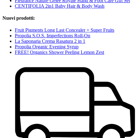
Fleurance Nature Gelée Royale Hand & Foot Care Gift Set
CENTIFOLIA 2in1 Baby Hair & Body Wash
Nuovi prodotti:
Fruit Pigments Long Last Concealer + Super Fruits
Propolia S.O.S. Imperfections Roll-On
La Saponaria Crema Rasatura 2 in 1
Propolia Organic Evening Syrup
FREE! Organics Shower Peeling Lemon Zest