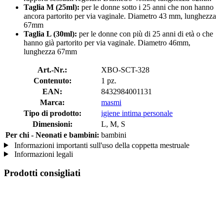
Taglia M (25ml):
per le donne sotto i 25 anni che non hanno
ancora partorito per via vaginale. Diametro 43 mm, lunghezza
67mm
Taglia L (30ml):
per le donne con più di 25 anni di età o che
hanno già partorito per via vaginale. Diametro 46mm,
lunghezza 67mm
Art.-Nr.:
XBO-SCT-328
Contenuto:
1 pz.
EAN:
8432984001131
Marca:
masmi
Tipo di prodotto:
igiene intima personale
Dimensioni:
L, M, S
Per chi - Neonati e bambini:
bambini
Informazioni importanti sull'uso della coppetta mestruale
Informazioni legali
Prodotti consigliati