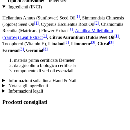
Tipo di confezione:
travel size
Ingredienti (INCI)
[1]
Helianthus Annus (Sunflower) Seed Oil
, Simmondsia Chinensis
[1]
[2]
(Jojoba) Seed Oil
, Cyperus Esculentus Root Oil
, Chamomilla
[1]
Recutita (Matricaria) Flower Extract
,
Achillea Millefolium
[1]
[1]
(Yarrow) Leaf Extract
,
Citrus Aurantium Dulcis Peel Oil
,
[3]
[3]
[3]
Tocopherol (Vitamin E),
Linalool
,
Limonene
,
Citral
,
[3]
[3]
Farnesol
,
Geraniol
materia prima certificata Demeter
da agricoltura biologica certificata
componente di veri oli essenziali
Informazioni sulla linea Hand & Nail
Nota sugli ingredienti
Informazioni legali
Prodotti consigliati