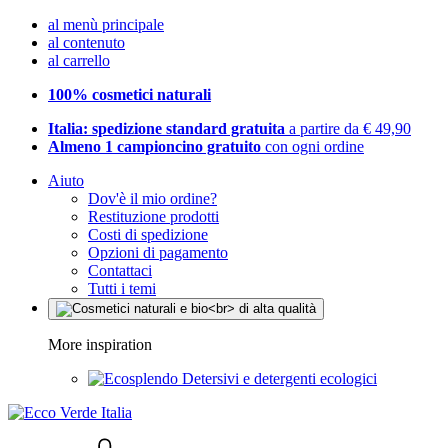
al menù principale
al contenuto
al carrello
100% cosmetici naturali
Italia: spedizione standard gratuita
a partire da € 49,90
Almeno 1 campioncino gratuito
con ogni ordine
Aiuto
Dov'è il mio ordine?
Restituzione prodotti
Costi di spedizione
Opzioni di pagamento
Contattaci
Tutti i temi
More inspiration
Detersivi e detergenti ecologici