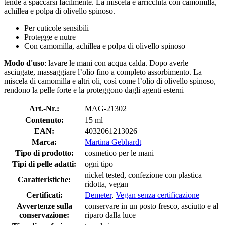
tende a spaccarsi facilmente. La miscela è arricchita con camomilla,
achillea e polpa di olivello spinoso.
Per cuticole sensibili
Protegge e nutre
Con camomilla, achillea e polpa di olivello spinoso
Modo d'uso
: lavare le mani con acqua calda. Dopo averle
asciugate, massaggiare l’olio fino a completo assorbimento. La
miscela di camomilla e altri oli, così come l’olio di olivello spinoso,
rendono la pelle forte e la proteggono dagli agenti esterni
Art.-Nr.:
MAG-21302
Contenuto:
15 ml
EAN:
4032061213026
Marca:
Martina Gebhardt
Tipo di prodotto:
cosmetico per le mani
Tipi di pelle adatti:
ogni tipo
nickel tested, confezione con plastica
Caratteristiche:
ridotta, vegan
Certificati:
Demeter
,
Vegan senza certificazione
Avvertenze sulla
conservare in un posto fresco, asciutto e al
conservazione:
riparo dalla luce