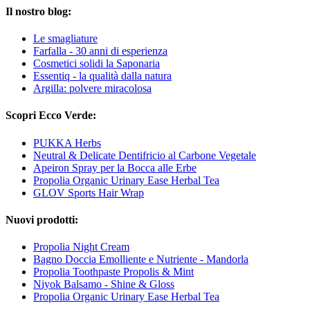
Il nostro blog:
Le smagliature
Farfalla - 30 anni di esperienza
Cosmetici solidi la Saponaria
Essentiq - la qualità dalla natura
Argilla: polvere miracolosa
Scopri Ecco Verde:
PUKKA Herbs
Neutral & Delicate Dentifricio al Carbone Vegetale
Apeiron Spray per la Bocca alle Erbe
Propolia Organic Urinary Ease Herbal Tea
GLOV Sports Hair Wrap
Nuovi prodotti:
Propolia Night Cream
Bagno Doccia Emolliente e Nutriente - Mandorla
Propolia Toothpaste Propolis & Mint
Niyok Balsamo - Shine & Gloss
Propolia Organic Urinary Ease Herbal Tea