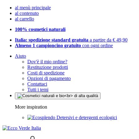
al menù principale
al contenuto
al carrello
100% cosmetici naturali
Italia: spedizione standard gratuita
a partire da € 49,90
Almeno 1 campioncino gratuito
con ogni ordine
Aiuto
Dov'è il mio ordine?
Restituzione prodotti
Costi di spedizione
Opzioni di pagamento
Contattaci
Tutti i temi
More inspiration
Detersivi e detergenti ecologici