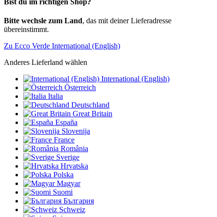
Bist du im richtigen Shop?
Bitte wechsle zum Land
, das mit deiner Lieferadresse
übereinstimmt.
Zu Ecco Verde International (English)
Anderes Lieferland wählen
International (English)
Österreich
Italia
Deutschland
Great Britain
España
Slovenija
France
România
Sverige
Hrvatska
Polska
Magyar
Suomi
България
Schweiz