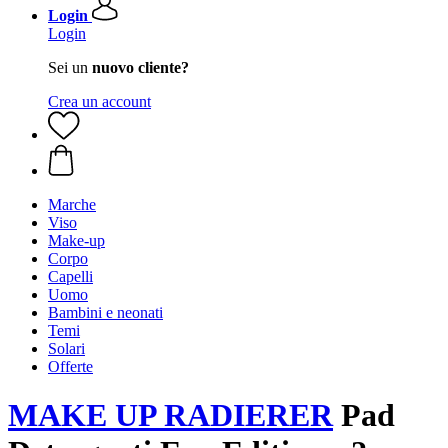
Login
Login
Sei un
nuovo cliente?
Crea un account
Marche
Viso
Make-up
Corpo
Capelli
Uomo
Bambini e neonati
Temi
Solari
Offerte
MAKE UP RADIERER
Pad