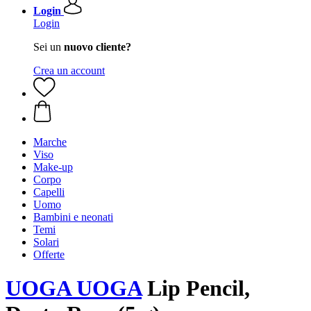
Login
Login
Sei un
nuovo cliente?
Crea un account
Marche
Viso
Make-up
Corpo
Capelli
Uomo
Bambini e neonati
Temi
Solari
Offerte
UOGA UOGA
Lip Pencil,