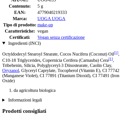
Contenuto:
5 g
EAN:
4779040219333
Marca:
UOGA UOGA
Tipo di prodotto:
make-up
Caratteristiche:
vegan
Certificati:
Vegan senza certificazione
Ingredienti (INCI)
[1]
Octyldodecyl Stearoyl Stearate, Cocos Nucifera (Coconut) Oil
,
[1]
C10-18 Triglycerides, Copernicia Cerifera (Carnauba) Cera
,
Tribehenin, Silicia, Polyglyceryl-3 Diisostearate, Caolin Clay,
Oryzanol
, Glyceryl Caprylate, Tocopherol (Vitamin E), CI 77742
(Manganese Violet), CI 77891 (Titanium Dioxid), CI 77491 (Iron
Oxide)
da agricoltura biologica
Informazioni legali
Prodotti consigliati