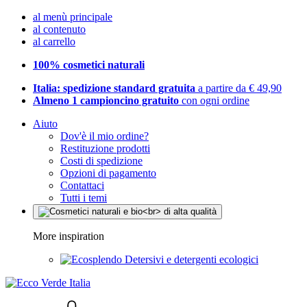
al menù principale
al contenuto
al carrello
100% cosmetici naturali
Italia: spedizione standard gratuita
a partire da € 49,90
Almeno 1 campioncino gratuito
con ogni ordine
Aiuto
Dov'è il mio ordine?
Restituzione prodotti
Costi di spedizione
Opzioni di pagamento
Contattaci
Tutti i temi
More inspiration
Detersivi e detergenti ecologici