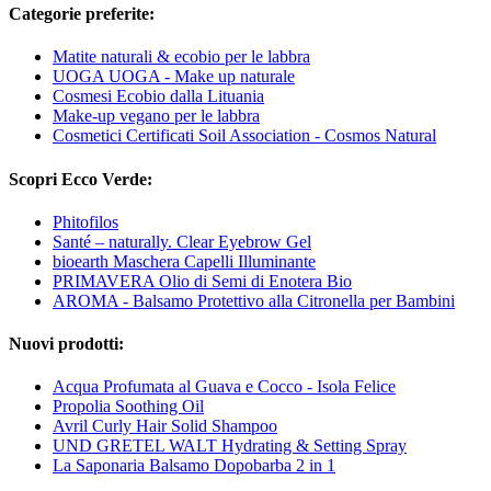
Categorie preferite:
Matite naturali & ecobio per le labbra
UOGA UOGA - Make up naturale
Cosmesi Ecobio dalla Lituania
Make-up vegano per le labbra
Cosmetici Certificati Soil Association - Cosmos Natural
Scopri Ecco Verde:
Phitofilos
Santé – naturally. Clear Eyebrow Gel
bioearth Maschera Capelli Illuminante
PRIMAVERA Olio di Semi di Enotera Bio
AROMA - Balsamo Protettivo alla Citronella per Bambini
Nuovi prodotti:
Acqua Profumata al Guava e Cocco - Isola Felice
Propolia Soothing Oil
Avril Curly Hair Solid Shampoo
UND GRETEL WALT Hydrating & Setting Spray
La Saponaria Balsamo Dopobarba 2 in 1