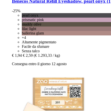
Benecos
Natural Refill Eyeshadow, pearl onyx (1
-25%
pearl onyx
prismatic pink
muddy olive
lilac light
ballerina glam
+4
Altamente pigmentato
Facile da sfumare
Senza talco
€ 1,94
€ 2,59
(€ 1.293,33 / kg)
Consegna entro il giorno 12 agosto