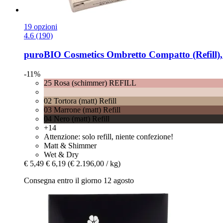
19 opzioni
4.6 (190)
puroBIO Cosmetics
Ombretto Compatto (Refill),
-11%
25 Rosa (schimmer) REFILL
02 Tortora (matt) Refill
03 Marrone (matt) Refill
04 Nero (matt) Refill
+14
Attenzione: solo refill, niente confezione!
Matt & Shimmer
Wet & Dry
€ 5,49
€ 6,19
(€ 2.196,00 / kg)
Consegna entro il giorno 12 agosto