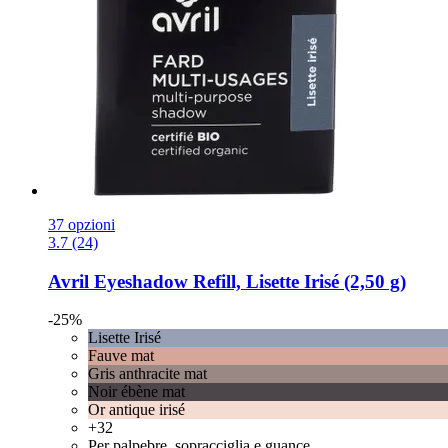
37 opzioni
3.7 (24)
Avril
Eyeshadow Refill, Lisette Irisé (2,50 g)
-25%
Lisette Irisé
Fauve mat
Gris anthracite mat
Noir ébène mat
Or antique irisé
+32
Per palpebre, sopracciglia e guance