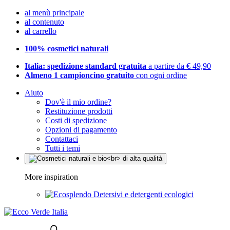
al menù principale
al contenuto
al carrello
100% cosmetici naturali
Italia: spedizione standard gratuita
a partire da € 49,90
Almeno 1 campioncino gratuito
con ogni ordine
Aiuto
Dov'è il mio ordine?
Restituzione prodotti
Costi di spedizione
Opzioni di pagamento
Contattaci
Tutti i temi
More inspiration
Detersivi e detergenti ecologici