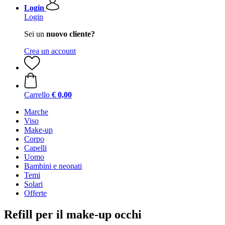
Login
Login
Sei un
nuovo cliente?
Crea un account
Carrello
€ 0,00
Marche
Viso
Make-up
Corpo
Capelli
Uomo
Bambini e neonati
Temi
Solari
Offerte
Refill per il make-up occhi