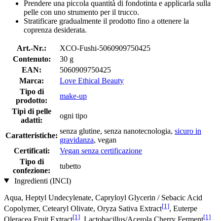
Prendere una piccola quantità di fondotinta e applicarla sulla
pelle con uno strumento per il trucco.
Stratificare gradualmente il prodotto fino a ottenere la
coprenza desiderata.
Art.-Nr.:
XCO-Fushi-5060909750425
Contenuto:
30 g
EAN:
5060909750425
Marca:
Love Ethical Beauty
Tipo di
make-up
prodotto:
Tipi di pelle
ogni tipo
adatti:
senza glutine, senza nanotecnologia,
sicuro in
Caratteristiche:
gravidanza
, vegan
Certificati:
Vegan senza certificazione
Tipo di
tubetto
confezione:
Ingredienti (INCI)
Aqua, Heptyl Undecylenate, Capryloyl Glycerin / Sebacic Acid
[1]
Copolymer, Cetearyl Olivate, Oryza Sativa Extract
, Euterpe
[1]
[1]
Oleracea Fruit Extract
, Lactobacillus/Acerola Cherry Ferment
,