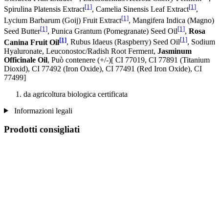
[1]
[1]
Spirulina Platensis Extract
, Camelia Sinensis Leaf Extract
,
[1]
Lycium Barbarum (Goij) Fruit Extract
, Mangifera Indica (Magno)
[1]
[1]
Seed Butter
, Punica Grantum (Pomegranate) Seed Oil
,
Rosa
[1]
[1]
Canina Fruit Oil
, Rubus Idaeus (Raspberry) Seed Oil
, Sodium
Hyaluronate, Leuconostoc/Radish Root Ferment,
Jasminum
Officinale Oil
, Può contenere (+/-)[ CI 77019, CI 77891 (Titanium
Dioxid), CI 77492 (Iron Oxide), CI 77491 (Red Iron Oxide), CI
77499]
da agricoltura biologica certificata
Informazioni legali
Prodotti consigliati