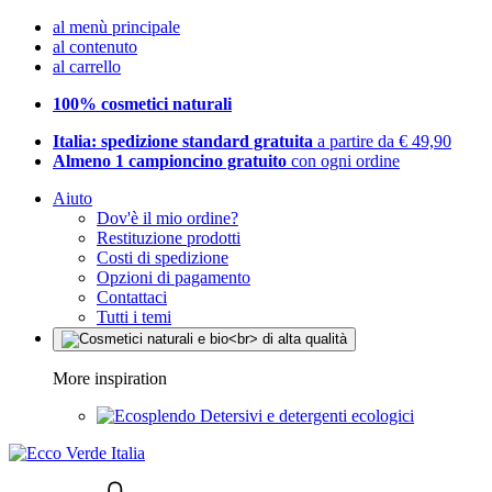
al menù principale
al contenuto
al carrello
100% cosmetici naturali
Italia: spedizione standard gratuita
a partire da € 49,90
Almeno 1 campioncino gratuito
con ogni ordine
Aiuto
Dov'è il mio ordine?
Restituzione prodotti
Costi di spedizione
Opzioni di pagamento
Contattaci
Tutti i temi
More inspiration
Detersivi e detergenti ecologici