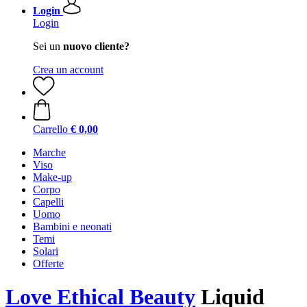
Login
Login
Sei un
nuovo cliente?
Crea un account
Carrello
€ 0,00
Marche
Viso
Make-up
Corpo
Capelli
Uomo
Bambini e neonati
Temi
Solari
Offerte
Love Ethical Beauty
Liquid