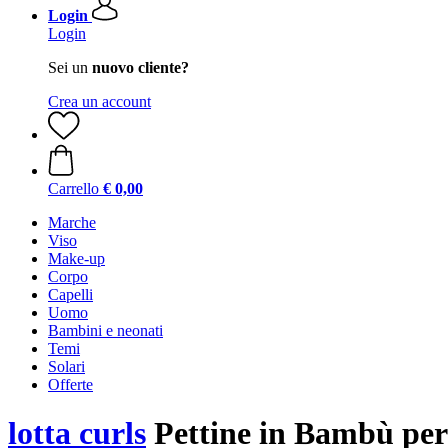
Login
Login
Sei un
nuovo cliente?
Crea un account
Carrello
€ 0,00
Marche
Viso
Make-up
Corpo
Capelli
Uomo
Bambini e neonati
Temi
Solari
Offerte
lotta curls
Pettine in Bambù per