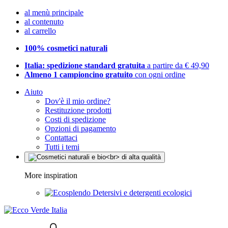
al menù principale
al contenuto
al carrello
100% cosmetici naturali
Italia: spedizione standard gratuita
a partire da € 49,90
Almeno 1 campioncino gratuito
con ogni ordine
Aiuto
Dov'è il mio ordine?
Restituzione prodotti
Costi di spedizione
Opzioni di pagamento
Contattaci
Tutti i temi
More inspiration
Detersivi e detergenti ecologici