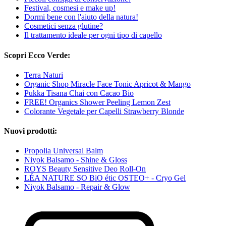
Festival, cosmesi e make up!
Dormi bene con l'aiuto della natura!
Cosmetici senza glutine?
Il trattamento ideale per ogni tipo di capello
Scopri Ecco Verde:
Terra Naturi
Organic Shop Miracle Face Tonic Apricot & Mango
Pukka Tisana Chai con Cacao Bio
FREE! Organics Shower Peeling Lemon Zest
Colorante Vegetale per Capelli Strawberry Blonde
Nuovi prodotti:
Propolia Universal Balm
Niyok Balsamo - Shine & Gloss
ROYS Beauty Sensitive Deo Roll-On
LÉA NATURE SO BiO étic OSTEO+ - Cryo Gel
Niyok Balsamo - Repair & Glow