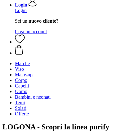
Login
Login
Sei un
nuovo cliente?
Crea un account
Marche
Viso
Make-up
Corpo
Capelli
Uomo
Bambini e neonati
Temi
Solari
Offerte
LOGONA - Scopri la linea purify