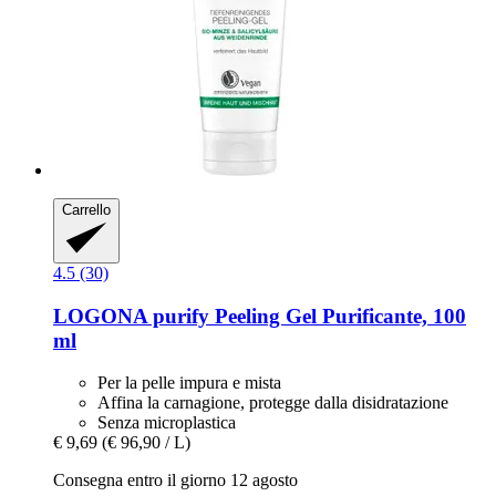
Carrello
4.5 (30)
LOGONA
purify Peeling Gel Purificante, 100
ml
Per la pelle impura e mista
Affina la carnagione, protegge dalla disidratazione
Senza microplastica
€ 9,69
(€ 96,90 / L)
Consegna entro il giorno 12 agosto