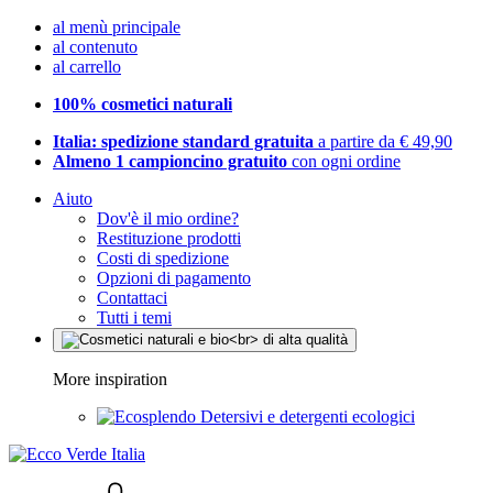
al menù principale
al contenuto
al carrello
100% cosmetici naturali
Italia: spedizione standard gratuita
a partire da € 49,90
Almeno 1 campioncino gratuito
con ogni ordine
Aiuto
Dov'è il mio ordine?
Restituzione prodotti
Costi di spedizione
Opzioni di pagamento
Contattaci
Tutti i temi
More inspiration
Detersivi e detergenti ecologici