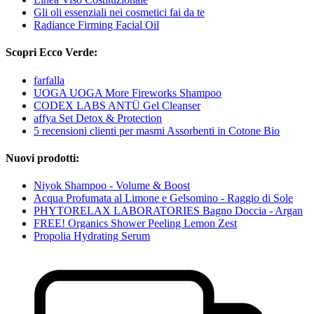
Gli oli essenziali nei cosmetici fai da te
Radiance Firming Facial Oil
Scopri Ecco Verde:
farfalla
UOGA UOGA More Fireworks Shampoo
CODEX LABS ANTÜ Gel Cleanser
affya Set Detox & Protection
5 recensioni clienti per masmi Assorbenti in Cotone Bio
Nuovi prodotti:
Niyok Shampoo - Volume & Boost
Acqua Profumata al Limone e Gelsomino - Raggio di Sole
PHYTORELAX LABORATORIES Bagno Doccia - Argan
FREE! Organics Shower Peeling Lemon Zest
Propolia Hydrating Serum