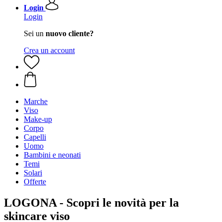
Login
Login
Sei un
nuovo cliente?
Crea un account
Marche
Viso
Make-up
Corpo
Capelli
Uomo
Bambini e neonati
Temi
Solari
Offerte
LOGONA - Scopri le novità per la
skincare viso