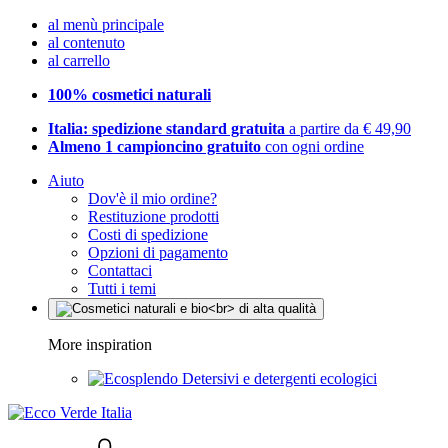
al menù principale
al contenuto
al carrello
100% cosmetici naturali
Italia: spedizione standard gratuita
a partire da € 49,90
Almeno 1 campioncino gratuito
con ogni ordine
Aiuto
Dov'è il mio ordine?
Restituzione prodotti
Costi di spedizione
Opzioni di pagamento
Contattaci
Tutti i temi
More inspiration
Detersivi e detergenti ecologici