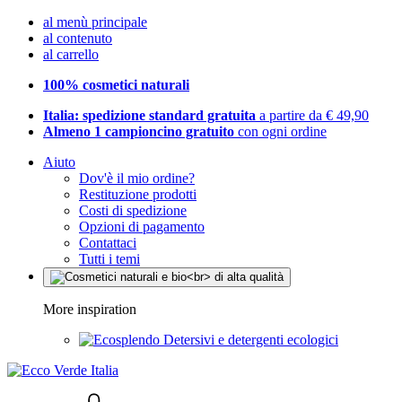
al menù principale
al contenuto
al carrello
100% cosmetici naturali
Italia: spedizione standard gratuita
a partire da € 49,90
Almeno 1 campioncino gratuito
con ogni ordine
Aiuto
Dov'è il mio ordine?
Restituzione prodotti
Costi di spedizione
Opzioni di pagamento
Contattaci
Tutti i temi
More inspiration
Detersivi e detergenti ecologici