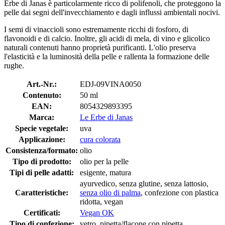
Erbe di Janas è particolarmente ricco di polifenoli, che proteggono la
pelle dai segni dell'invecchiamento e dagli influssi ambientali nocivi.
I semi di vinaccioli sono estremamente ricchi di fosforo, di
flavonoidi e di calcio. Inoltre, gli acidi di mela, di vino e glicolico
naturali contenuti hanno proprietà purificanti. L'olio preserva
l'elasticità e la luminosità della pelle e rallenta la formazione delle
rughe.
Art.-Nr.:
EDJ-09VINA0050
Contenuto:
50 ml
EAN:
8054329893395
Marca:
Le Erbe di Janas
Specie vegetale:
uva
Applicazione:
cura colorata
Consistenza/formato:
olio
Tipo di prodotto:
olio per la pelle
Tipi di pelle adatti:
esigente, matura
ayurvedico, senza glutine, senza lattosio,
Caratteristiche:
senza olio di palma
, confezione con plastica
ridotta, vegan
Certificati:
Vegan OK
Tipo di confezione:
vetro, pipetta/flacone con pipetta