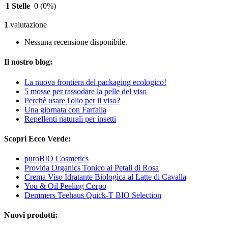
1 Stelle
0
(0%)
1
valutazione
Nessuna recensione disponibile.
Il nostro blog:
La nuova frontiera del packaging ecologico!
5 mosse per rassodare la pelle del viso
Perchè usare l'olio per il viso?
Una giornata con Farfalla
Repellenti naturali per insetti
Scopri Ecco Verde:
puroBIO Cosmetics
Provida Organics Tonico ai Petali di Rosa
Crema Viso Idratante Biologica al Latte di Cavalla
You & Oil Peeling Corpo
Demmers Teehaus Quick-T BIO Selection
Nuovi prodotti: