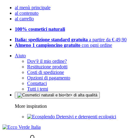
al menù principale
al contenuto
al carrello
100% cosmetici naturali
Italia: spedizione standard gratuita
a partire da € 49,90
Almeno 1 campioncino gratuito
con ogni ordine
Aiuto
Dov'è il mio ordine?
Restituzione prodotti
Costi di spedizione
Opzioni di pagamento
Contattaci
Tutti i temi
More inspiration
Detersivi e detergenti ecologici