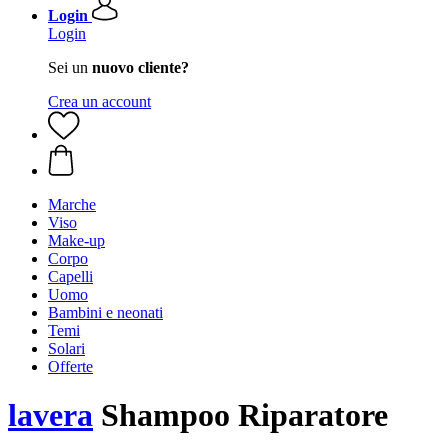
Login
Login
Sei un
nuovo cliente?
Crea un account
Marche
Viso
Make-up
Corpo
Capelli
Uomo
Bambini e neonati
Temi
Solari
Offerte
lavera
Shampoo Riparatore