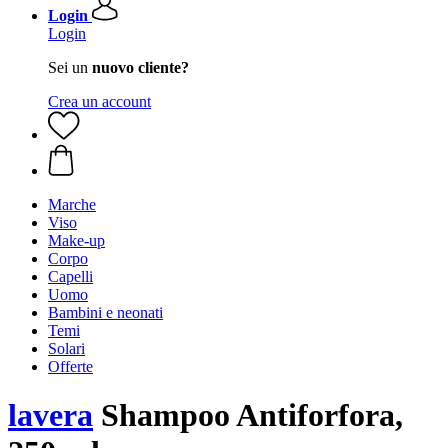
Login
Login
Sei un
nuovo cliente?
Crea un account
Marche
Viso
Make-up
Corpo
Capelli
Uomo
Bambini e neonati
Temi
Solari
Offerte
lavera
Shampoo Antiforfora,