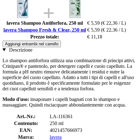
lavera Shampoo Antiforfora, 250 ml
€ 5,59
(€ 22,36 / L)
lavera Shampoo Fresh & Clear, 250 ml
€ 5,59
(€ 22,36 / L)
Prezzo totale:
€ 11,18
Aggiungi entrambi nel carrello
Descrizione
Lo shampoo antiforfora utilizza una combinazione di principi attivi,
Crinipan® e pantenolo, per detergere capelli e cuoio capelluto. La
formula a pH neutro rimuove delicatamente i residui e nutre la
superficie del cuoio capelluto. Adatto a tutti i tipi di capelli e all'uso
quotidiano, il prodotto è specificamente formulato per le esigenze
dei cuoi capelluti sensibili e a tendenza forfora.
Modo d'uso:
insaponare i capelli bagnati con lo shampoo e
massaggiare. Quindi risciacquare abbondantemente con acqua.
Art.-Nr.:
LA-116361
Contenuto:
250 ml
EAN:
4021457666973
Marca:
lavera