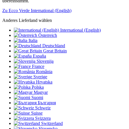
übereinstimmt.
Zu Ecco Verde International (English)
Anderes Lieferland wählen
International (English)
Österreich
Italia
Deutschland
Great Britain
España
Slovenija
France
România
Sverige
Hrvatska
Polska
Magyar
Suomi
България
Schweiz
Suisse
Svizzera
Switzerland
Slovensko