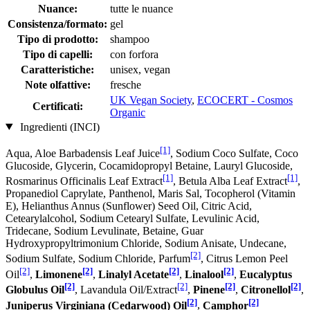
Nuance:
tutte le nuance
Consistenza/formato:
gel
Tipo di prodotto:
shampoo
Tipo di capelli:
con forfora
Caratteristiche:
unisex, vegan
Note olfattive:
fresche
UK Vegan Society
,
ECOCERT - Cosmos
Certificati:
Organic
Ingredienti (INCI)
[1]
Aqua, Aloe Barbadensis Leaf Juice
, Sodium Coco­ Sulfate, Coco
Glucoside, Glycerin, Cocamidopropyl Betaine, Lauryl Glucoside,
[1]
[1]
Rosmarinus Officinalis Leaf Extract
, Betula Alba Leaf Extract
,
Propanediol Caprylate, Panthenol, Maris Sal, Tocopherol (Vitamin
E), Helianthus Annus (Sunflower) Seed Oil, Citric Acid,
Cetearylalcohol, Sodium Cetearyl Sulfate, Levulinic Acid,
Tridecane, Sodium Levulinate, Betaine, Guar
Hydroxypropyltrimonium Chloride, Sodium Anisate, Undecane,
[2]
Sodium Sulfate, Sodium Chloride, Parfum
, Citrus Lemon Peel
[2]
[2]
[2]
[2]
Oil
,
Limonene
,
Linalyl Acetate
,
Linalool
,
Eucalyptus
[2]
[2]
[2]
[2]
Globulus Oil
, Lavandula Oil/Extract
,
Pinene
,
Citronellol
,
[2]
[2]
Juniperus Virginiana (Cedarwood) Oil
,
Camphor