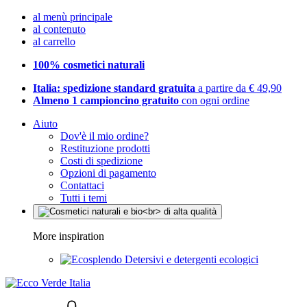
al menù principale
al contenuto
al carrello
100% cosmetici naturali
Italia: spedizione standard gratuita
a partire da € 49,90
Almeno 1 campioncino gratuito
con ogni ordine
Aiuto
Dov'è il mio ordine?
Restituzione prodotti
Costi di spedizione
Opzioni di pagamento
Contattaci
Tutti i temi
More inspiration
Detersivi e detergenti ecologici