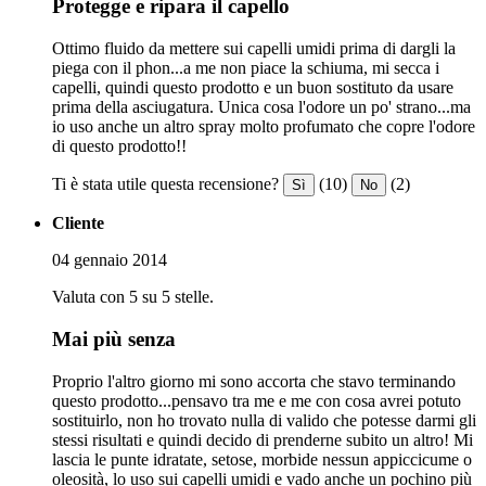
Protegge e ripara il capello
Ottimo fluido da mettere sui capelli umidi prima di dargli la
piega con il phon...a me non piace la schiuma, mi secca i
capelli, quindi questo prodotto e un buon sostituto da usare
prima della asciugatura. Unica cosa l'odore un po' strano...ma
io uso anche un altro spray molto profumato che copre l'odore
di questo prodotto!!
Ti è stata utile questa recensione?
(10)
(2)
Sì
No
Cliente
04 gennaio 2014
Valuta con 5 su 5 stelle.
Mai più senza
Proprio l'altro giorno mi sono accorta che stavo terminando
questo prodotto...pensavo tra me e me con cosa avrei potuto
sostituirlo, non ho trovato nulla di valido che potesse darmi gli
stessi risultati e quindi decido di prenderne subito un altro! Mi
lascia le punte idratate, setose, morbide nessun appiccicume o
oleosità, lo uso sui capelli umidi e vado anche un pochino più