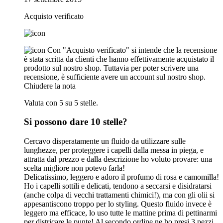
Acquisto verificato
Con "Acquisto verificato" si intende che la recensione
è stata scritta da clienti che hanno effettivamente acquistato il
prodotto sul nostro shop. Tuttavia per poter scrivere una
recensione, è sufficiente avere un account sul nostro shop.
Chiudere la nota
Valuta con 5 su 5 stelle.
Si possono dare 10 stelle?
Cercavo disperatamente un fluido da utilizzare sulle
lunghezze, per proteggere i capelli dalla messa in piega, e
attratta dal prezzo e dalla descrizione ho voluto provare: una
scelta migliore non potevo farla!
Delicatissimo, leggero e adoro il profumo di rosa e camomilla!
Ho i capelli sottili e delicati, tendono a seccarsi e disidratarsi
(anche colpa di vecchi trattamenti chimici!), ma con gli olii si
appesantiscono troppo per lo styling. Questo fluido invece è
leggero ma efficace, lo uso tutte le mattine prima di pettinarmi
per districare le punte! Al secondo ordine ne ho presi 3 pezzi,