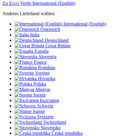
Zu Ecco Verde International (English)
Anderes Lieferland wählen
International (English)
Österreich
Italia
Deutschland
Great Britain
España
Slovenija
France
România
Sverige
Hrvatska
Polska
Magyar
Suomi
България
Schweiz
Suisse
Svizzera
Switzerland
Slovensko
Česká republika