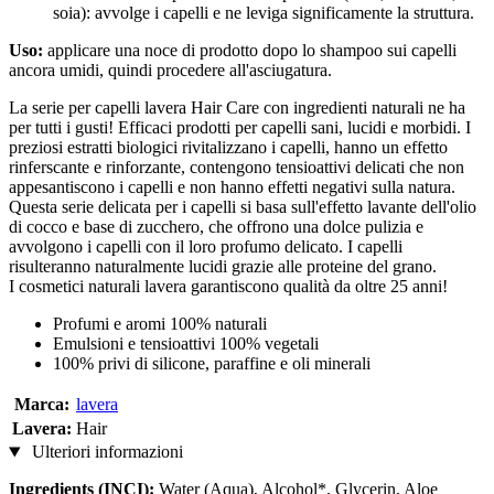
soia): avvolge i capelli e ne leviga significamente la struttura.
Uso:
applicare una noce di prodotto dopo lo shampoo sui capelli
ancora umidi, quindi procedere all'asciugatura.
La serie per capelli lavera Hair Care con ingredienti naturali ne ha
per tutti i gusti! Efficaci prodotti per capelli sani, lucidi e morbidi. I
preziosi estratti biologici rivitalizzano i capelli, hanno un effetto
rinferscante e rinforzante, contengono tensioattivi delicati che non
appesantiscono i capelli e non hanno effetti negativi sulla natura.
Questa serie delicata per i capelli si basa sull'effetto lavante dell'olio
di cocco e base di zucchero, che offrono una dolce pulizia e
avvolgono i capelli con il loro profumo delicato. I capelli
risulteranno naturalmente lucidi grazie alle proteine del grano.
I cosmetici naturali lavera garantiscono qualità da oltre 25 anni!
Profumi e aromi 100% naturali
Emulsioni e tensioattivi 100% vegetali
100% privi di silicone, paraffine e oli minerali
Marca:
lavera
Lavera:
Hair
Ulteriori informazioni
Ingredients (INCI):
Water (Aqua), Alcohol*, Glycerin, Aloe