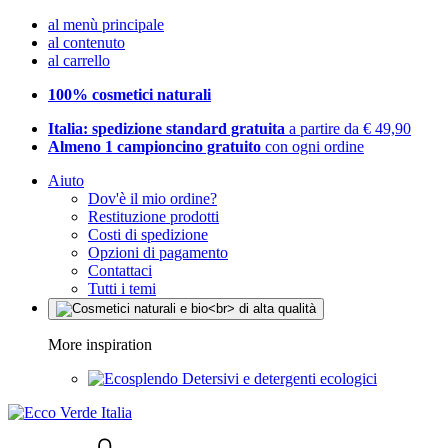
al menù principale
al contenuto
al carrello
100% cosmetici naturali
Italia: spedizione standard gratuita
a partire da € 49,90
Almeno 1 campioncino gratuito
con ogni ordine
Aiuto
Dov'è il mio ordine?
Restituzione prodotti
Costi di spedizione
Opzioni di pagamento
Contattaci
Tutti i temi
More inspiration
Detersivi e detergenti ecologici