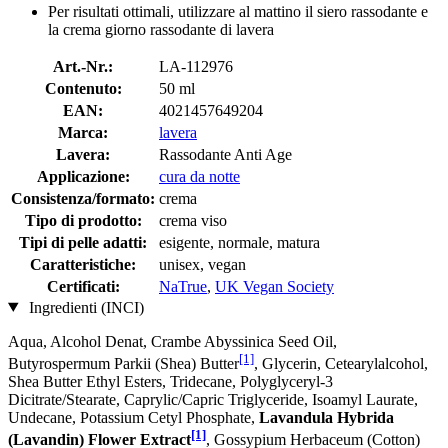
Per risultati ottimali, utilizzare al mattino il siero rassodante e
la crema giorno rassodante di lavera
Art.-Nr.:
LA-112976
Contenuto:
50 ml
EAN:
4021457649204
Marca:
lavera
Lavera:
Rassodante Anti Age
Applicazione:
cura da notte
Consistenza/formato:
crema
Tipo di prodotto:
crema viso
Tipi di pelle adatti:
esigente, normale, matura
Caratteristiche:
unisex, vegan
Certificati:
NaTrue
,
UK Vegan Society
Ingredienti (INCI)
Aqua, Alcohol Denat, Crambe Abyssinica Seed Oil,
[1]
Butyrospermum Parkii (Shea) Butter
, Glycerin, Cetearylalcohol,
Shea Butter Ethyl Esters, Tridecane, Polyglyceryl-3
Dicitrate/Stearate, Caprylic/Capric Triglyceride, Isoamyl Laurate,
Undecane, Potassium Cetyl Phosphate,
Lavandula Hybrida
[1]
(Lavandin) Flower Extract
, Gossypium Herbaceum (Cotton)