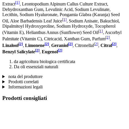
[1]
Extract
, Leontopodium Alpinum Callus Culture Extract,
Dehydroxanthan Gum, Levulinic Acid, Sodium Levulinate,
Lecithin, Sodium Hyaluronate, Pongamia Glabra (Karanja) Seed
[1]
Oil, Aloe Barbadensis Leaf Juice
, Sodium Anisate, Bakuchiol,
Dipalmitoyl Hydroxyproline, Sodium Hydroxyde, Tocopherol
[1]
(Vitamin E), Helianthus Annus (Sunflower) Seed Oil
, Ascorbyl
[2]
Palmitate (Vitamin C), Citricacid, Xanthan Gum, Parfum
,
[2]
[2]
[2]
[2]
[2]
Linalool
,
Limonene
,
Geraniol
, Citronellal
,
Citral
,
[2]
[2]
Benzyl Salicylate
,
Eugenol
da agricoltura biologica certificata
Da oli essenziali naturali
nota del produttore
Prodotti correlati
Informazioni legali
Prodotti consigliati