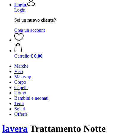
Login
Login
Sei un
nuovo cliente?
Crea un account
Carrello
€ 0,00
Marche
Viso
Make-up
Corpo
Capelli
Uomo
Bambini e neonati
Temi
Solari
Offerte
lavera
Trattamento Notte