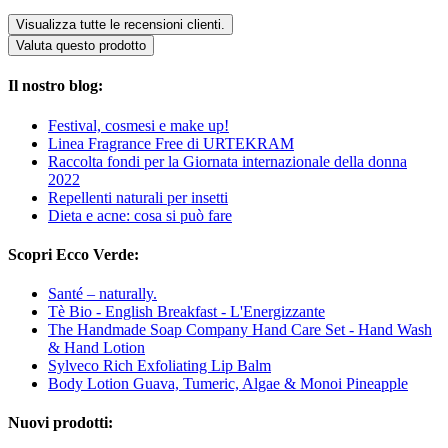
Visualizza tutte le recensioni clienti.
Valuta questo prodotto
Il nostro blog:
Festival, cosmesi e make up!
Linea Fragrance Free di URTEKRAM
Raccolta fondi per la Giornata internazionale della donna
2022
Repellenti naturali per insetti
Dieta e acne: cosa si può fare
Scopri Ecco Verde:
Santé – naturally.
Tè Bio - English Breakfast - L'Energizzante
The Handmade Soap Company Hand Care Set - Hand Wash
& Hand Lotion
Sylveco Rich Exfoliating Lip Balm
Body Lotion Guava, Tumeric, Algae & Monoi Pineapple
Nuovi prodotti: