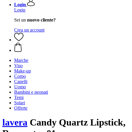
Login
Login
Sei un
nuovo cliente?
Crea un account
Marche
Viso
Make-up
Corpo
Capelli
Uomo
Bambini e neonati
Temi
Solari
Offerte
lavera
Candy Quartz Lipstick,