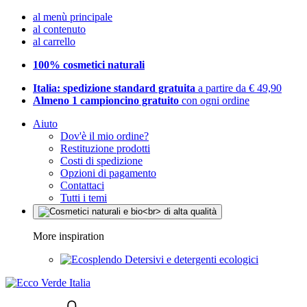
al menù principale
al contenuto
al carrello
100% cosmetici naturali
Italia: spedizione standard gratuita
a partire da € 49,90
Almeno 1 campioncino gratuito
con ogni ordine
Aiuto
Dov'è il mio ordine?
Restituzione prodotti
Costi di spedizione
Opzioni di pagamento
Contattaci
Tutti i temi
More inspiration
Detersivi e detergenti ecologici