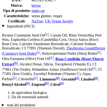
EAN:
4021457654277
Marca:
lavera
Tipo di prodotto:
make-up
Caratteristiche:
senza glutine, vegan
Certificati:
NaTrue
,
UK Vegan Society
Ingredienti (INCI)
[1]
Ricinus Communis Seed Oil
, Canola Oil, Rhus Verniciflua Peel
Wax, Euphorbia Cerifera (Candelilla) Cera, Oryza Sativa (Rice)
Bran Cera, Calcium Aluminium Borosilicate, Calcium Sodium
Borosilicate, CI 77891 (Titanium Dioxid),
Theobroma Grandiflorum
[1]
[1]
(Cupuacu) Seed Butter
, Butyrospermum Parkii (Shea) Butter
,
[1]
Olea Europaea (Olive) Fruit Oil
,
Rosa Centifolia (Rose) Flower
[1]
Extract
, Alcohol Denat, Silicia, Tocopherol (Vitamin E), CI
[1]
77861 (Tin Oxide), Helianthus Annus (Sunflower) Seed Oil
, CI
77491 (Iron Oxide), Ascorbyl Palmitate (Vitamin C), Aqua,
[2]
[2]
[2]
[2]
[2]
Parfum
, Citronellal
,
Limonene
,
Geraniol
,
Linalool
,
[2]
[2]
[2]
Benzyl Alcohol
,
Eugenol
,
Citral
da agricoltura biologica
Da oli essenziali naturali
nota del produttore