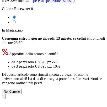
(IVA 22% inclusa
-
spese di spedizione escluse
)
Colore:
Rosewater 01
In Magazzino
Consegna entro il giorno giovedì, 13 agosto
, se ordini entro
lunedì
alle ore 23:59
.
Approfitta dello sconto quantità!
da 2 pezzi solo
€ 8,54
/ pz.
-5%
da 3 pezzi solo
€ 8,09
/ pz.
-10%
Di questo articolo sono rimasti ancora 22 pezzi. Presto ne
arriveranno altri! La data di consegna potrebbe subire variazioni se
vengono ordinati più pezzi.
Nel Carrello