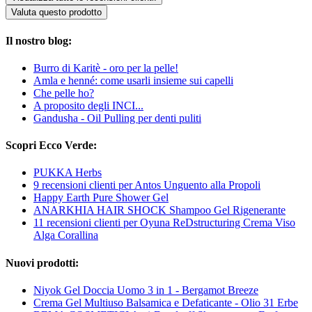
Valuta questo prodotto
Il nostro blog:
Burro di Karitè - oro per la pelle!
Amla e henné: come usarli insieme sui capelli
Che pelle ho?
A proposito degli INCI...
Gandusha - Oil Pulling per denti puliti
Scopri Ecco Verde:
PUKKA Herbs
9 recensioni clienti per Antos Unguento alla Propoli
Happy Earth Pure Shower Gel
ANARKHIA HAIR SHOCK Shampoo Gel Rigenerante
11 recensioni clienti per Oyuna ReDstructuring Crema Viso
Alga Corallina
Nuovi prodotti:
Niyok Gel Doccia Uomo 3 in 1 - Bergamot Breeze
Crema Gel Multiuso Balsamica e Defaticante - Olio 31 Erbe