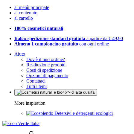
al menù principale
al contenuto
al carrello
100% cosmetici naturali
Italia: spedizione standard gratuita
a partire da € 49,90
Almeno 1 campioncino gratuito
con ogni ordine
Aiuto
Dov'è il mio ordine?
Restituzione prodotti
Costi di spedizione
Opzioni di pagamento
Contattaci
Tutti i temi
More inspiration
Detersivi e detergenti ecologici