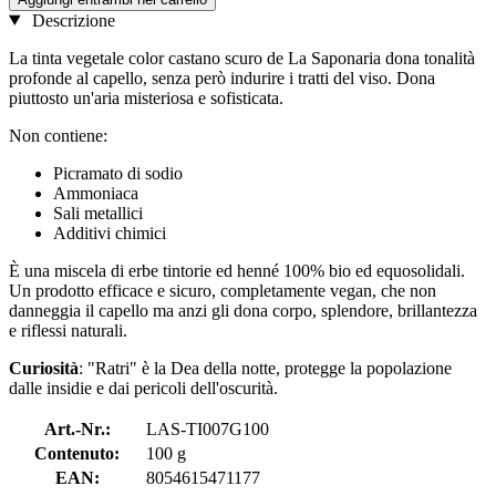
Descrizione
La tinta vegetale color castano scuro de La Saponaria dona tonalità
profonde al capello, senza però indurire i tratti del viso. Dona
piuttosto un'aria misteriosa e sofisticata.
Non contiene:
Picramato di sodio
Ammoniaca
Sali metallici
Additivi chimici
È una miscela di erbe tintorie ed henné 100% bio ed equosolidali.
Un prodotto efficace e sicuro, completamente vegan, che non
danneggia il capello ma anzi gli dona corpo, splendore, brillantezza
e riflessi naturali.
Curiosità
: "Ratri" è la Dea della notte, protegge la popolazione
dalle insidie e dai pericoli dell'oscurità.
Art.-Nr.:
LAS-TI007G100
Contenuto:
100 g
EAN:
8054615471177