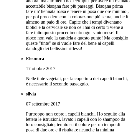
ancora..ma altrimenti no. Perdipiu' per avere un risultato
accettabile bisogna fare più passaggi. Bisogna prima
fare un' hennata rossa e tenere in posa due ore minimo ,
per poi procedere con la colorazione più scura, anche lì
almeno un paio di ore. Capite che i tempi diventano
biblici e la cervicale se non ce l'hai di certo ti viene a
fare tutto questo procedimento ogni santo mese! Il
gioco non vale la candela a questo punto! Ma consiglio
queste "tinte" se si vuole fare del bene ai capelli
dandogli dei bellissimi riflessi!
Eleonora
17 ottobre 2017
Nelle tinte vegetali, per la copertura dei capelli bianchi,
è necessario il secondo passaggio.
silvia
07 settembre 2017
Purtroppo non copre i capelli bianchi. Ho seguito alla
lettera le istruzioni, lavato i capelli con lo shampoo da
loro consigliato, tenuto su il colore per un tempo di
posa di due ore e il risultato: neanche la minima