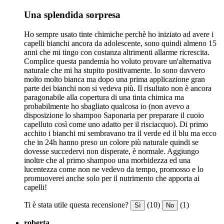
Una splendida sorpresa
Ho sempre usato tinte chimiche perchè ho iniziato ad avere i
capelli bianchi ancora da adolescente, sono quindi almeno 15
anni che mi tingo con costanza altrimenti allarme ricrescita.
Complice questa pandemia ho voluto provare un'alternativa
naturale che mi ha stupito positivamente. Io sono davvero
molto molto bianca ma dopo una prima applicazione gran
parte dei bianchi non si vedeva più. Il risultato non è ancora
paragonabile alla copertura di una tinta chimica ma
probabilmente ho sbagliato qualcosa io (non avevo a
disposizione lo shampoo Saponaria per preparare il cuoio
capelluto così come uno adatto per il risciacquo). Di primo
acchito i bianchi mi sembravano tra il verde ed il blu ma ecco
che in 24h hanno preso un colore più naturale quindi se
dovesse succedervi non disperate, è normale. Aggiungo
inoltre che al primo shampoo una morbidezza ed una
lucentezza come non ne vedevo da tempo, promosso e lo
promuoverei anche solo per il nutrimento che apporta ai
capelli!
Ti è stata utile questa recensione?
(10)
(1)
Sì
No
roberta