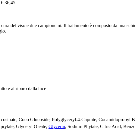
€ 36,45
la cura del viso e due campioncini. Il trattamento è composto da una sch
gio.
tto e al riparo dalla luce
rcosinate, Coco Glucoside, Polyglyceryl-4-Caprate, Cocamidopropyl Be
aprylate, Glyceryl Oleate,
Glycerin
, Sodium Phytate, Citric Acid, Benz