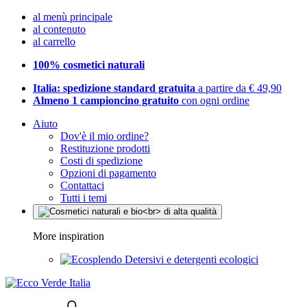
al menù principale
al contenuto
al carrello
100% cosmetici naturali
Italia: spedizione standard gratuita
a partire da € 49,90
Almeno 1 campioncino gratuito
con ogni ordine
Aiuto
Dov'è il mio ordine?
Restituzione prodotti
Costi di spedizione
Opzioni di pagamento
Contattaci
Tutti i temi
More inspiration
Detersivi e detergenti ecologici