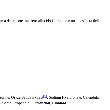
iuma detergente, un siero all'acido ialuronico e una maschera della
[1]
taine, Oryza Sativa Extract
, Sodium Hyaluronate, Calendula
oic Acid, Propandiol,
Citronellol
,
Linalool