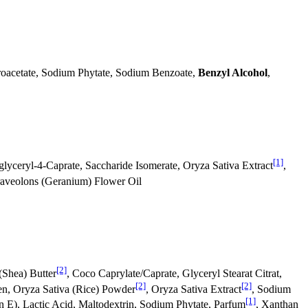
roacetate, Sodium Phytate, Sodium Benzoate,
Benzyl Alcohol
,
[1]
glyceryl-4-Caprate, Saccharide Isomerate, Oryza Sativa Extract
,
Graveolons (Geranium) Flower Oil
[2]
(Shea) Butter
, Coco Caprylate/Caprate, Glyceryl Stearat Citrat,
[2]
[2]
en, Oryza Sativa (Rice) Powder
, Oryza Sativa Extract
, Sodium
[1]
n E), Lactic Acid, Maltodextrin, Sodium Phytate, Parfum
, Xanthan