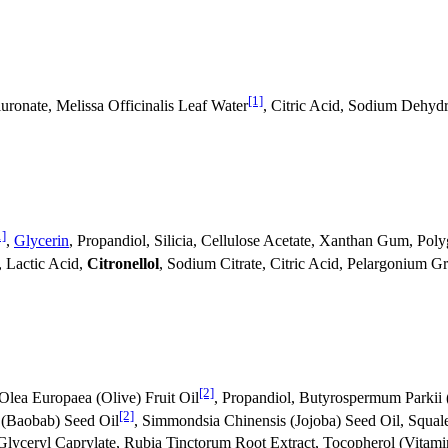
[1]
uronate, Melissa Officinalis Leaf Water
, Citric Acid, Sodium Dehyd
1]
,
Glycerin
, Propandiol, Silicia, Cellulose Acetate, Xanthan Gum, Poly
 Lactic Acid,
Citronellol
, Sodium Citrate, Citric Acid, Pelargonium 
[2]
 Olea Europaea (Olive) Fruit Oil
, Propandiol, Butyrospermum Parkii 
[2]
a (Baobab) Seed Oil
, Simmondsia Chinensis (Jojoba) Seed Oil, Squal
 Glyceryl Caprylate, Rubia Tinctorum Root Extract, Tocopherol (Vitami