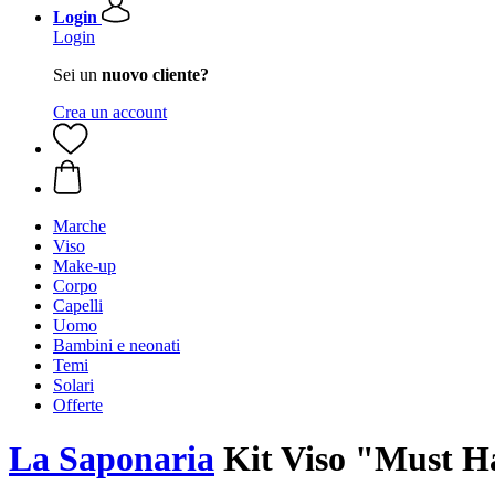
Login
Login
Sei un
nuovo cliente?
Crea un account
Marche
Viso
Make-up
Corpo
Capelli
Uomo
Bambini e neonati
Temi
Solari
Offerte
La Saponaria
Kit Viso "Must H