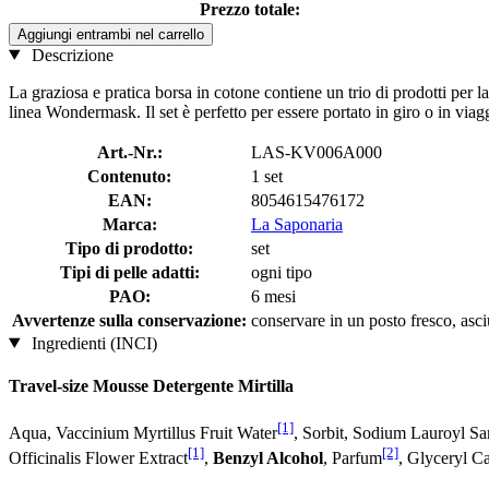
Prezzo totale:
Aggiungi entrambi nel carrello
Descrizione
La graziosa e pratica borsa in cotone contiene un trio di prodotti per 
linea Wondermask. Il set è perfetto per essere portato in giro o in viag
Art.-Nr.:
LAS-KV006A000
Contenuto:
1 set
EAN:
8054615476172
Marca:
La Saponaria
Tipo di prodotto:
set
Tipi di pelle adatti:
ogni tipo
PAO:
6 mesi
Avvertenze sulla conservazione:
conservare in un posto fresco, asciu
Ingredienti (INCI)
Travel-size Mousse Detergente Mirtilla
[1]
Aqua, Vaccinium Myrtillus Fruit Water
, Sorbit, Sodium Lauroyl Sa
[1]
[2]
Officinalis Flower Extract
,
Benzyl Alcohol
, Parfum
, Glyceryl C