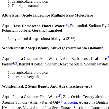
da agricoltura biologica
Di origine naturale
Attivi Puri - Acido Ialuronico Multiplo Peso Molecolare
[1]
Aqua,
Rosa Damascena Flower Water
, Propandiol, Sodium Hyal
Potassium Sorbate,
Geraniol
,
Linalool
ingredienti da agricoltura biologica (21%)
Wondermask 2 Steps Beauty Anti-Age (trattamento esfoliante)
[1]
[
Aqua, Punica Granatum Fruit Water
, Aloe Barbadensis Leaf Juice
[2]
Parfum
,
Benzyl Alcohol
, Sodium Dehydroacetate, Sodium Phytate,
da agricoltura biologica
da estratti vegetali
Wondermask 2 Steps Beauty Anti-Age (maschera viso)
[2]
Aqua, Punica Granatum Fruit Water
, Zinc Oxide, Cetearylalcohol,
[2]
Argania Spinosa (Argan) Kernel Oil
,
Glycerin
, Adansonia Digitat
Hyaluronate, Vigna Aconitifolia Seed Extract, Saccharide Isomerate,