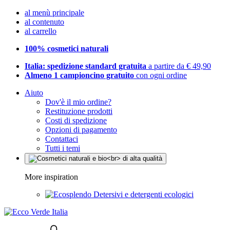
al menù principale
al contenuto
al carrello
100% cosmetici naturali
Italia: spedizione standard gratuita
a partire da € 49,90
Almeno 1 campioncino gratuito
con ogni ordine
Aiuto
Dov'è il mio ordine?
Restituzione prodotti
Costi di spedizione
Opzioni di pagamento
Contattaci
Tutti i temi
More inspiration
Detersivi e detergenti ecologici