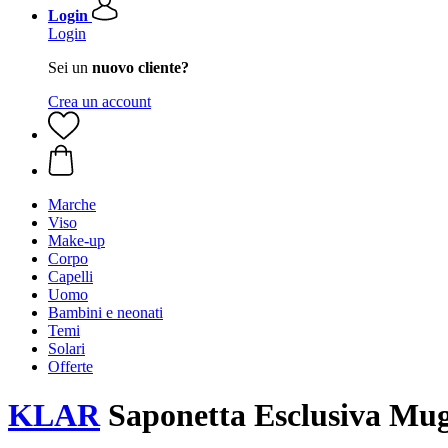
Login
Login
Sei un
nuovo cliente?
Crea un account
Marche
Viso
Make-up
Corpo
Capelli
Uomo
Bambini e neonati
Temi
Solari
Offerte
KLAR
Saponetta Esclusiva Mug