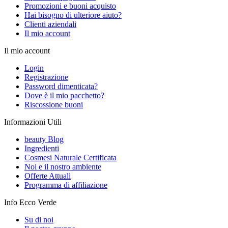
Promozioni e buoni acquisto
Hai bisogno di ulteriore aiuto?
Clienti aziendali
Il mio account
Il mio account
Login
Registrazione
Password dimenticata?
Dove è il mio pacchetto?
Riscossione buoni
Informazioni Utili
beauty Blog
Ingredienti
Cosmesi Naturale Certificata
Noi e il nostro ambiente
Offerte Attuali
Programma di affiliazione
Info Ecco Verde
Su di noi