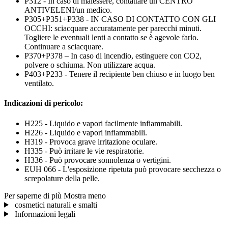
P312 - In caso di malessere, contattare un CENTRO
ANTIVELENI/un medico.
P305+P351+P338 - IN CASO DI CONTATTO CON GLI
OCCHI: sciacquare accuratamente per parecchi minuti.
Togliere le eventuali lenti a contatto se è agevole farlo.
Continuare a sciacquare.
P370+P378 – In caso di incendio, estinguere con CO2,
polvere o schiuma. Non utilizzare acqua.
P403+P233 - Tenere il recipiente ben chiuso e in luogo ben
ventilato.
Indicazioni di pericolo:
H225 - Liquido e vapori facilmente infiammabili.
H226 - Liquido e vapori infiammabili.
H319 - Provoca grave irritazione oculare.
H335 - Può irritare le vie respiratorie.
H336 - Può provocare sonnolenza o vertigini.
EUH 066 - L'esposizione ripetuta può provocare secchezza o
screpolature della pelle.
Per saperne di più
Mostra meno
cosmetici naturali e smalti
Informazioni legali