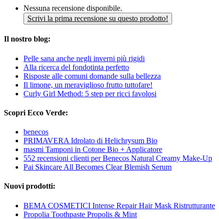
Nessuna recensione disponibile.
Scrivi la prima recensione su questo prodotto!
Il nostro blog:
Pelle sana anche negli inverni più rigidi
Alla ricerca del fondotinta perfetto
Risposte alle comuni domande sulla bellezza
Il limone, un meraviglioso frutto tuttofare!
Curly Girl Method: 5 step per ricci favolosi
Scopri Ecco Verde:
benecos
PRIMAVERA Idrolato di Helichrysum Bio
masmi Tamponi in Cotone Bio + Applicatore
552 recensioni clienti per Benecos Natural Creamy Make-Up
Pai Skincare All Becomes Clear Blemish Serum
Nuovi prodotti:
BEMA COSMETICI Intense Repair Hair Mask Ristrutturante
Propolia Toothpaste Propolis & Mint