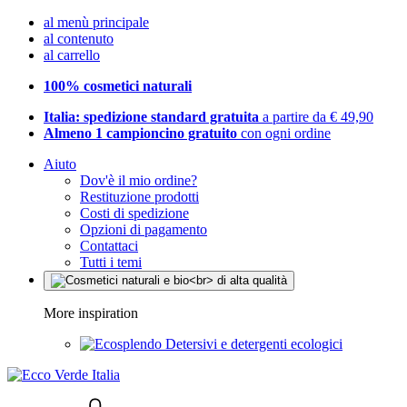
al menù principale
al contenuto
al carrello
100% cosmetici naturali
Italia: spedizione standard gratuita
a partire da € 49,90
Almeno 1 campioncino gratuito
con ogni ordine
Aiuto
Dov'è il mio ordine?
Restituzione prodotti
Costi di spedizione
Opzioni di pagamento
Contattaci
Tutti i temi
More inspiration
Detersivi e detergenti ecologici