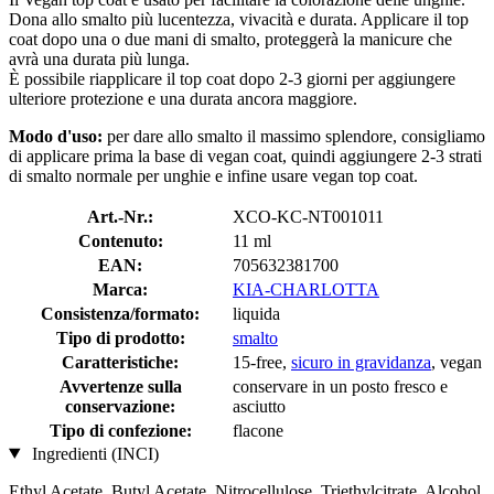
Dona allo smalto più lucentezza, vivacità e durata. Applicare il top
coat dopo una o due mani di smalto, proteggerà la manicure che
avrà una durata più lunga.
È possibile riapplicare il top coat dopo 2-3 giorni per aggiungere
ulteriore protezione e una durata ancora maggiore.
Modo d'uso:
per dare allo smalto il massimo splendore, consigliamo
di applicare prima la base di vegan coat, quindi aggiungere 2-3 strati
di smalto normale per unghie e infine usare vegan top coat.
Art.-Nr.:
XCO-KC-NT001011
Contenuto:
11 ml
EAN:
705632381700
Marca:
KIA-CHARLOTTA
Consistenza/formato:
liquida
Tipo di prodotto:
smalto
Caratteristiche:
15-free,
sicuro in gravidanza
, vegan
Avvertenze sulla
conservare in un posto fresco e
conservazione:
asciutto
Tipo di confezione:
flacone
Ingredienti (INCI)
Ethyl Acetate, Butyl Acetate, Nitrocellulose, Triethylcitrate, Alcohol,