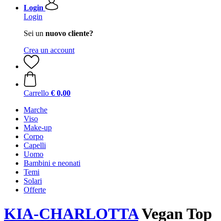
Login
Login
Sei un
nuovo cliente?
Crea un account
Carrello
€ 0,00
Marche
Viso
Make-up
Corpo
Capelli
Uomo
Bambini e neonati
Temi
Solari
Offerte
KIA-CHARLOTTA
Vegan Top