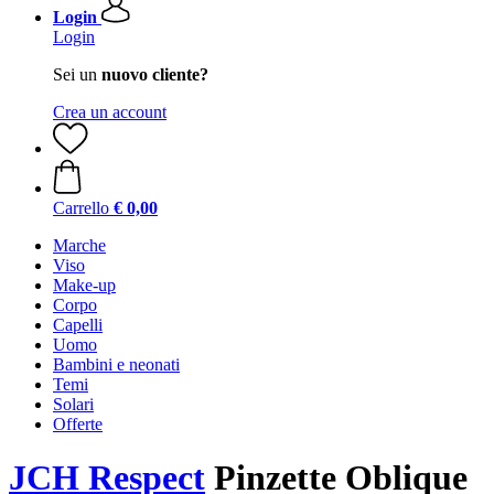
Login
Login
Sei un
nuovo cliente?
Crea un account
Carrello
€ 0,00
Marche
Viso
Make-up
Corpo
Capelli
Uomo
Bambini e neonati
Temi
Solari
Offerte
JCH Respect
Pinzette Oblique