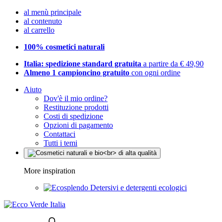
al menù principale
al contenuto
al carrello
100% cosmetici naturali
Italia: spedizione standard gratuita
a partire da € 49,90
Almeno 1 campioncino gratuito
con ogni ordine
Aiuto
Dov'è il mio ordine?
Restituzione prodotti
Costi di spedizione
Opzioni di pagamento
Contattaci
Tutti i temi
More inspiration
Detersivi e detergenti ecologici