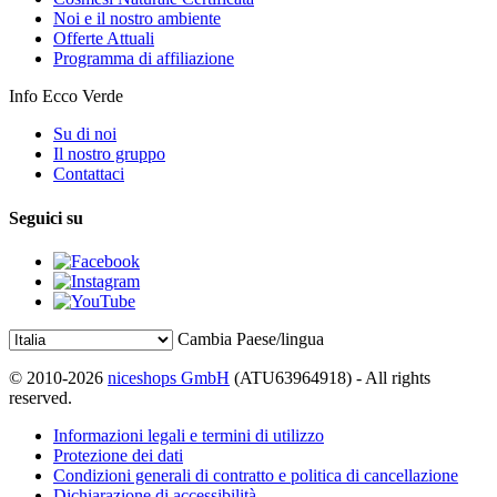
Noi e il nostro ambiente
Offerte Attuali
Programma di affiliazione
Info Ecco Verde
Su di noi
Il nostro gruppo
Contattaci
Seguici su
Cambia Paese/lingua
© 2010-2026
niceshops GmbH
(ATU63964918) - All rights
reserved.
Informazioni legali e termini di utilizzo
Protezione dei dati
Condizioni generali di contratto e politica di cancellazione
Dichiarazione di accessibilità