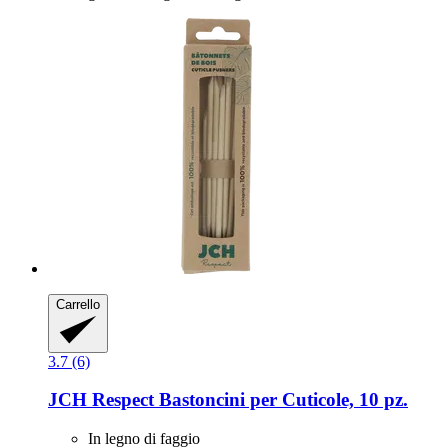
Carrello
3.7 (6)
JCH Respect
Bastoncini per Cuticole, 10 pz.
In legno di faggio