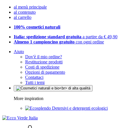
al menù principale
al contenuto
al carrello
100% cosmetici naturali
Italia: spedizione standard gratuita
a partire da € 49,90
Almeno 1 campioncino gratuito
con ogni ordine
Aiuto
Dov'è il mio ordine?
Restituzione prodotti
Costi di spedizione
Opzioni di pagamento
Contattaci
Tutti i temi
More inspiration
Detersivi e detergenti ecologici